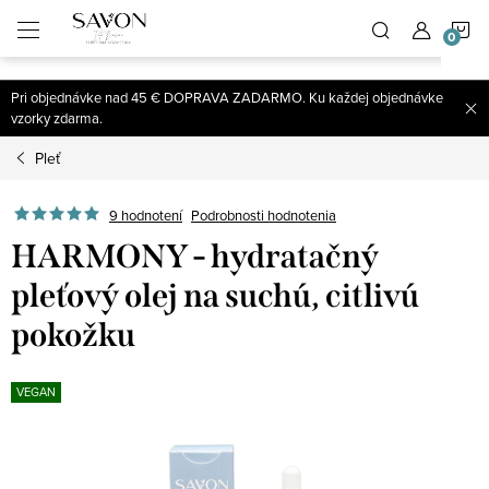
;
N
Prejsť
na
obsah
K
Pri objednávke nad 45 € DOPRAVA ZADARMO. Ku každej objednávke
vzorky zdarma.
Pleť
9 hodnotení
Podrobnosti hodnotenia
HARMONY - hydratačný
pleťový olej na suchú, citlivú
pokožku
VEGAN