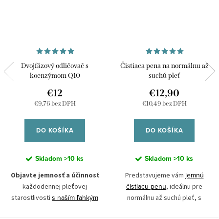
Dvojfázový odličovač s
Čistiaca pena na normálnu až
koenzýmom Q10
suchú pleť
€12
€12,90
€9,76 bez DPH
€10,49 bez DPH
DO KOŠÍKA
DO KOŠÍKA
Skladom
>10 ks
Skladom
>10 ks
jemnú
Objavte jemnosť a účinnosť
Predstavujeme vám
čistiacu penu
každodennej pleťovej
, ideálnu pre
s naším ľahkým
starostlivosti
normálnu až suchú pleť, s
dvojfázovým odličovačom
,
unikátnym zložením
. Táto pena