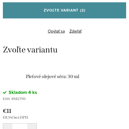
cena:
ZVOĽTE VARIANT
(2)
Opýtať sa
Zdieľať
Pleťové olejové séra: 30 ml
Skladom
4 ks
EAN:
85827110
€11
€8,94 bez DPH