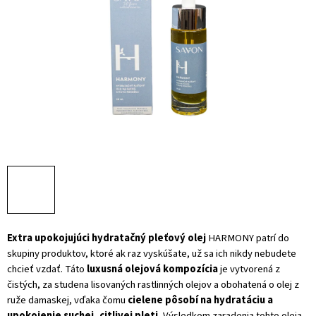
Extra upokojujúci hydratačný pleťový olej
HARMONY patrí do
skupiny produktov, ktoré ak raz vyskúšate, už sa ich nikdy nebudete
chcieť vzdať. Táto
luxusná olejová kompozícia
je vytvorená z
čistých, za studena lisovaných rastlinných olejov a obohatená o olej z
ruže damaskej, vďaka čomu
cielene pôsobí na hydratáciu a
upokojenie suchej, citlivej pleti
.
Výsledkom zaradenia tohto oleja