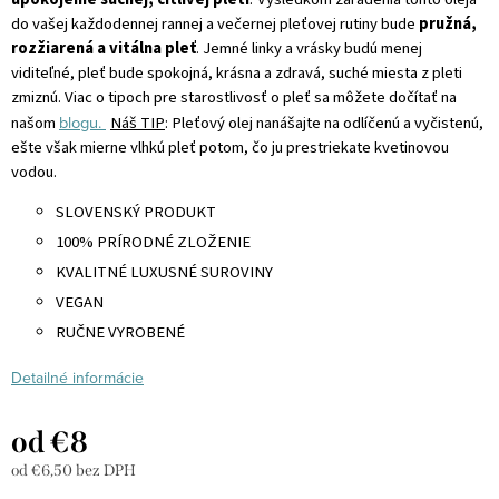
do vašej každodennej rannej a večernej pleťovej rutiny bude
pružná,
rozžiarená a vitálna pleť
. Jemné linky a vrásky budú menej
viditeľné, pleť bude spokojná, krásna a zdravá, suché miesta z pleti
zmiznú. Viac o tipoch pre starostlivosť o pleť sa môžete dočítať na
blogu.
našom
Náš TIP
: Pleťový olej nanášajte na odlíčenú a vyčistenú,
ešte však mierne vlhkú pleť potom, čo ju prestriekate kvetinovou
vodou.
SLOVENSKÝ PRODUKT
100% PRÍRODNÉ ZLOŽENIE
KVALITNÉ LUXUSNÉ SUROVINY
VEGAN
RUČNE VYROBENÉ
Detailné informácie
od
€8
od
€6,50
bez DPH
Jednotková