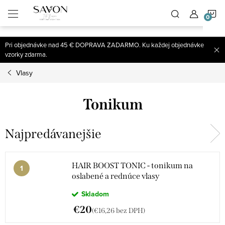
;
N
Prejsť
na
obsah
K
Pri objednávke nad 45 € DOPRAVA ZADARMO. Ku každej objednávke
vzorky zdarma.
Vlasy
Tonikum
Najpredávanejšie
HAIR BOOST TONIC - tonikum na
oslabené a rednúce vlasy
Skladom
€20
(€16,26 bez DPH)