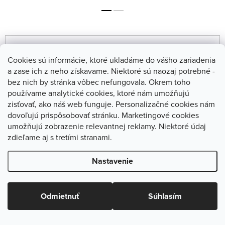
R
Odporúčame
a
Cookies sú informácie, ktoré ukladáme do vášho zariadenia
a zase ich z neho získavame. Niektoré sú naozaj potrebné -
Najlacnejšie
2
položiek celkom
d
bez nich by stránka vôbec nefungovala. Okrem toho
e
používame analytické cookies, ktoré nám umožňujú
Najdrahšie
V
zisťovať, ako náš web funguje. Personalizačné cookies nám
n
Novinka
Novinka
dovoľujú prispôsobovať stránku. Marketingové cookies
ý
Najpredávanejšie
VEGAN
i
umožňujú zobrazenie relevantnej reklamy. Niektoré údaj
p
zdieľame aj s tretími stranami.
e
Abecedne
i
p
Nastavenie
s
r
p
o
Odmietnuť
Súhlasím
r
d
HAIR BOOST TONIC - tonikum
Masážna kefa na vlasy
o
na oslabené a rednúce vlasy