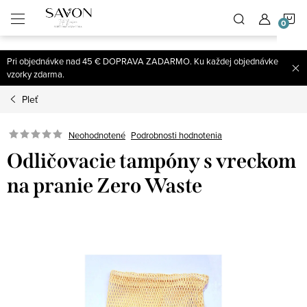
;
N
Prejsť
na
obsah
K
Pri objednávke nad 45 € DOPRAVA ZADARMO. Ku každej objednávke
vzorky zdarma.
Pleť
Neohodnotené
Podrobnosti hodnotenia
Odličovacie tampóny s vreckom
na pranie Zero Waste