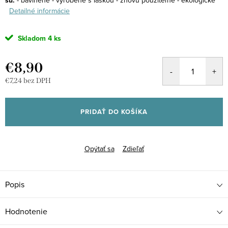
sú:
Detailné informácie
Skladom
4 ks
€8,90
€7,24 bez DPH
Jednotková
cena:
PRIDAŤ DO KOŠÍKA
Opýtať sa
Zdieľať
Popis
Hodnotenie