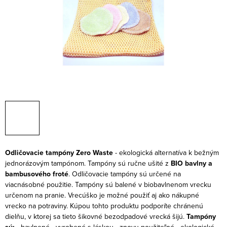
Odličovacie tampóny Zero Waste
- ekologická alternatíva k bežným
jednorázovým tampónom. Tampóny sú ručne ušité z
BIO bavlny a
bambusového froté
. Odličovacie tampóny sú určené na
viacnásobné použitie.
Tampóny sú balené v biobavlnenom vrecku
určenom na pranie. Vrecúško je možné použiť aj ako nákupné
vrecko na potraviny. Kúpou tohto produktu podporíte chránenú
dielňu, v ktorej sa tieto šikovné bezodpadové vrecká šijú.
Tampóny
- bavlnené
- vyrobené s láskou
- znovu použiteľné
- ekologické