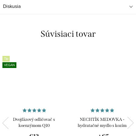
Diskusia
Súvisiaci tovar
Tip
VEGAN
Dvojfázový odličovač s
NECHTÍK MEDOVKA -
koenzýmom Q10
hydratačné mydlo s kozím
mliekom