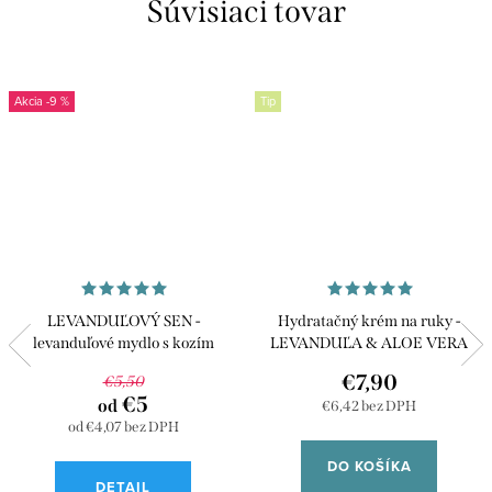
Súvisiaci tovar
-9 %
Tip
LEVANDUĽOVÝ SEN -
Hydratačný krém na ruky -
levanduľové mydlo s kozím
LEVANDUĽA & ALOE VERA
mliekom a gerániom
€7,90
€5,50
€5
od
€6,42 bez DPH
od €4,07 bez DPH
DO KOŠÍKA
DETAIL