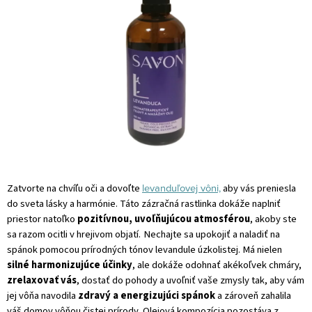
levanduľovej vôni,
Zatvorte na chvíľu oči a dovoľte
aby vás preniesla
do sveta lásky a harmónie. Táto zázračná rastlinka dokáže naplniť
priestor natoľko
pozitívnou, uvoľňujúcou atmosférou
, akoby ste
sa razom ocitli v hrejivom objatí.
Nechajte sa upokojiť a naladiť na
spánok pomocou prírodných tónov levandule úzkolistej. Má nielen
silné harmonizujúce účinky
, ale dokáže odohnať akékoľvek chmáry,
zrelaxovať vás
, dostať do pohody a uvoľniť vaše zmysly tak, aby vám
jej vôňa navodila
zdravý a energizujúci spánok
a zároveň zahalila
váš domov vôňou čistej prírody.
Olejová kompozícia pozostáva z