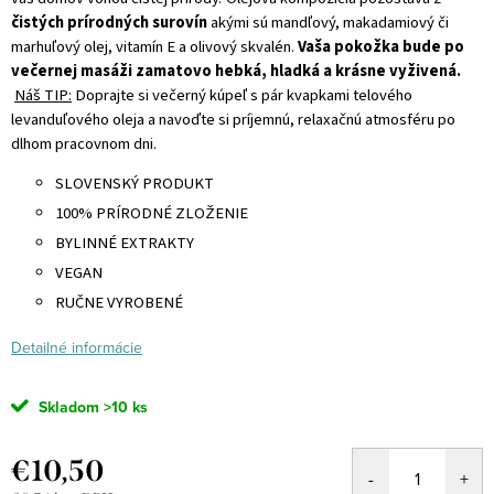
čistých prírodných surovín
akými sú mandľový, makadamiový či
marhuľový olej, vitamín E a olivový skvalén.
Vaša pokožka bude po
večernej masáži zamatovo hebká, hladká a krásne vyživená.
Náš TIP:
Doprajte si večerný kúpeľ s pár kvapkami telového
levanduľového oleja a navoďte si príjemnú, relaxačnú atmosféru po
dlhom pracovnom dni.
SLOVENSKÝ PRODUKT
100% PRÍRODNÉ ZLOŽENIE
BYLINNÉ EXTRAKTY
VEGAN
RUČNE VYROBENÉ
Detailné informácie
Skladom
>10 ks
€10,50