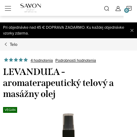
;
N
Prejsť
na
obsah
K
Pri objednávke nad 45 € DOPRAVA ZADARMO. Ku každej objednávke
vzorky zdarma.
Telo
4 hodnotenia
Podrobnosti hodnotenia
LEVANDUĽA -
aromaterapeutický telový a
masážny olej
VEGAN