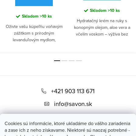
Skladom
>10 ks
Skladom
>10 ks
Hydratačný krém na ruky s
Oživte vašu kúpeľňu voňavým
konopným olejom, aloe vera a
zážitkom s prírodným
včelím voskom – výživa bez
levanduľovým mydlom,
mastného filmu.
Levanduľový sen ukrývajúcim
luxusnú kombináciu levandule,
✓ Intenzívna
kozieho mlieka a geránia
, ktoré
hydratácia
z vašej kúpeľne urobí miesto
pokoja a oddychu.
Z
✓ 100%
Nie je to len mydlo, je to zážitok
á
+421 903 113 671
prírodné
pre vašu pokožku. Levanduľový
p
extrakt, bohatý na dezinfekčné a
zloženie
info
@
savon.sk
ukľudňujúce vlastnosti, robí z
ä
tohto mydla jedinečný spôsob,
✓ Regenerácia
t
ako osviežiť a zregenerovať
Cookies sú informácie, ktoré ukladáme do vášho zariadenia
pokožku.
Ak máte opálenú
i
a zase ich z neho získavame. Niektoré sú naozaj potrebné -
pokožku, Levanduľový sen vám