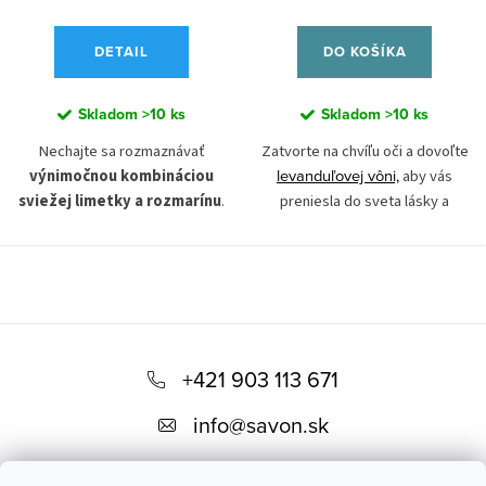
DETAIL
DO KOŠÍKA
Skladom
>10 ks
Skladom
>10 ks
Nechajte sa rozmaznávať
Zatvorte na chvíľu oči a dovoľte
levanduľovej vôni,
výnimočnou kombináciou
aby vás
sviežej limetky a rozmarínu
.
preniesla do sveta lásky a
Práve rozmarín, jedna z
harmónie. Táto zázračná rastlinka
najobľúbenejších bylín na svete,
dokáže naplniť priestor natoľko
má v aromaterapii
neobyčajne
pozitívnou, uvoľňujúcou
účinnú silu
. Vôňa rozmarínového
atmosférou
, akoby ste sa razom
oleja dokáže
zmierniť stres v
ocitli v hrejivom objatí.
Z
náročných situáciách
a to tak,
á
Nechajte sa upokojiť a naladiť na
+421 903 113 671
že jeho inhaláciou sa znižuje
spánok pomocou prírodných
hladinu stresového hormónu
p
info
@
savon.sk
tónov levandule úzkolistej. Má
kortizolu. V spojení s osviežujúcou
ä
nielen
silné harmonizujúce
vôňou limetky má táto kombinácia
účinky
, ale dokáže odohnať
skvelé pozdvihujúce a
t