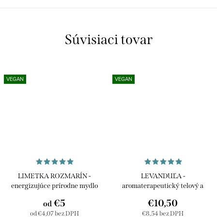
Súvisiaci tovar
VEGAN
VEGAN
LIMETKA ROZMARÍN -
LEVANDUĽA -
energizujúce prírodne mydlo
aromaterapeutický telový a
masážny olej
€5
€10,50
od
od €4,07 bez DPH
€8,54 bez DPH