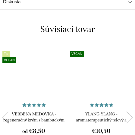
Diskusia
Súvisiaci tovar
Tip
VEGAN
VEGAN
VERBENA MEDOVKA -
YLANG YLANG -
regeneračný krém s bambuckým
aromaterapeutický telový a
maslom
masážny olej
€8,50
€10,50
od