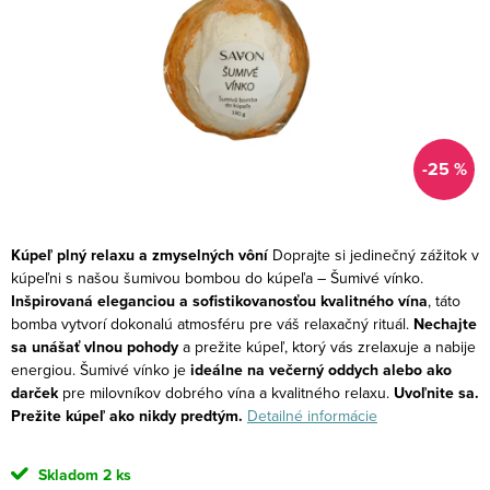
-25 %
Kúpeľ plný relaxu a zmyselných vôní
Doprajte si jedinečný zážitok v
kúpeľni s našou šumivou bombou do kúpeľa – Šumivé vínko.
Inšpirovaná eleganciou a sofistikovanosťou kvalitného vína
, táto
bomba vytvorí dokonalú atmosféru pre váš relaxačný rituál.
Nechajte
sa unášať vlnou pohody
a prežite kúpeľ, ktorý vás zrelaxuje a nabije
energiou. Šumivé vínko je
ideálne na večerný oddych alebo ako
darček
pre milovníkov dobrého vína a kvalitného relaxu.
Uvoľnite sa.
Prežite kúpeľ ako nikdy predtým.
Detailné informácie
Skladom
2 ks