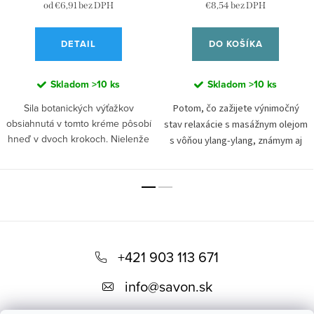
od €6,91 bez DPH
€8,54 bez DPH
DETAIL
DO KOŠÍKA
Skladom
>10 ks
Skladom
>10 ks
Sila botanických výťažkov
Potom, čo zažijete výnimočný
obsiahnutá v tomto kréme pôsobí
stav relaxácie s masážnym olejom
hneď v dvoch krokoch. Nielenže
s vôňou ylang-ylang, známym aj
sa postará o vašu pokožku a
pod názvom
kvet kvetov
,
prirodzenou cestou ju
posuniete svoje zážitky zo
zregeneruje a revitalizuje
, ale
sveta aromaterapie na vyššiu
vďaka aromaterapeutickým
úroveň
. Tento vegánsky telový
účinkom
vás tiež
dokonale
olej s exotickou vôňou
Z
zharmonizuje a dodá vašim
ďalekých krajín
má
dňom iskru a sviežosť
. Unikátne
á
upokojujúce a relaxačné
+421 903 113 671
zloženie krému prinavracia
účinky
. Masáž s olejom ylang-
p
pokožke tváre, ale aj celého tela,
info
@
savon.sk
ylang
podporuje relaxáciu
,
stratenú elasticitu a vláčnosť, za
ä
spevňuje pokožku
a
zvyšuje
čo vďačíme obsahu prírodného