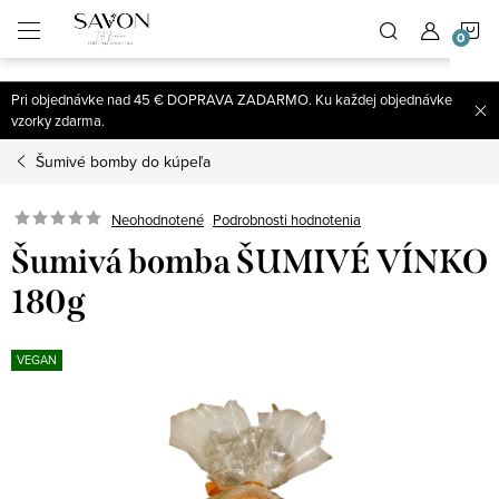
;
N
Prejsť
na
obsah
K
Pri objednávke nad 45 € DOPRAVA ZADARMO. Ku každej objednávke
vzorky zdarma.
Šumivé bomby do kúpeľa
Neohodnotené
Podrobnosti hodnotenia
Šumivá bomba ŠUMIVÉ VÍNKO
180g
VEGAN