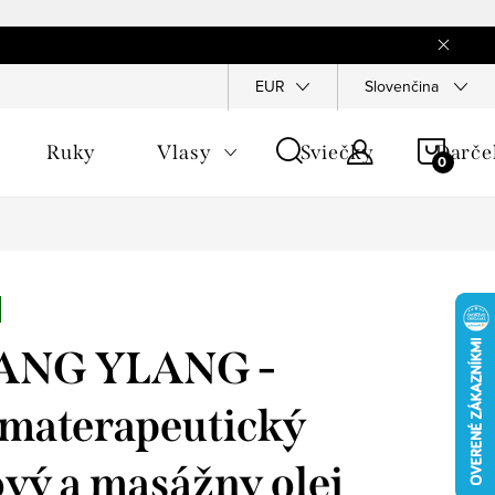
EUR
Slovenčina
NÁKU
Ruky
Vlasy
Sviečky
Darče
KOŠÍ
ANG YLANG -
materapeutický
ový a masážny olej