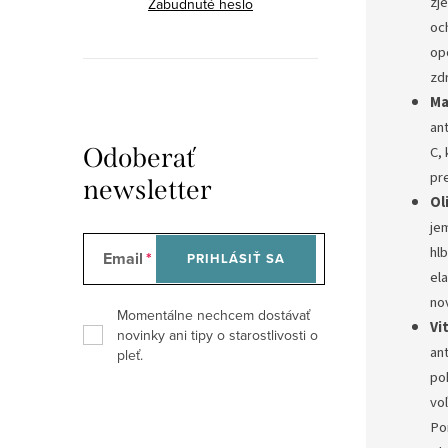
zj
Zabudnuté heslo
oc
op
zd
Ma
ant
C,
Odoberať
pr
newsletter
Ol
je
hl
Email
PRIHLÁSIŤ SA
ela
nov
Momentálne nechcem dostávať
Vi
novinky ani tipy o starostlivosti o
ant
pleť.
po
voľ
Po