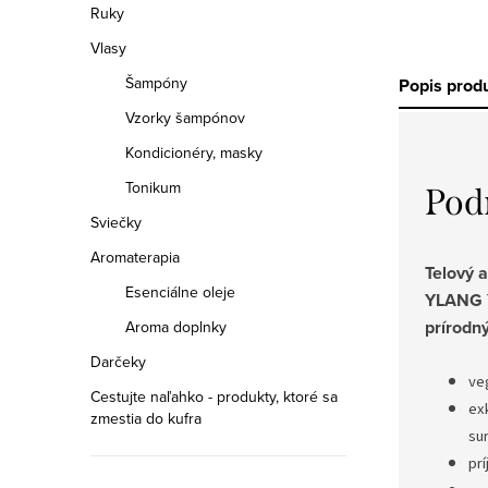
Ruky
Vlasy
Šampóny
Popis prod
Vzorky šampónov
Kondicionéry, masky
Tonikum
Pod
Sviečky
Aromaterapia
Telový 
Esenciálne oleje
YLANG Y
prírodn
Aroma doplnky
Darčeky
ve
Cestujte naľahko - produkty, ktoré sa
ex
zmestia do kufra
su
pr