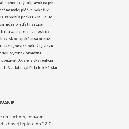
ať kozmetický prípravok na jeho
osť na malej plôške pokožky,
 na zápästí a počkať 24h. Touto
sa môže predísť nástupu
h reakcií a precitlivenosti na
bok. Ak po aplikácii sa prejaví
 reakcia, povrch pokožky zmyte
vodou. Výrobok okamžite
 používať. Ak alergická reakcia
o dlhšiu dobu vyhľadajte lekársku
OVANIE
te na suchom, tmavom
ri izbovej teplote do 22 C.