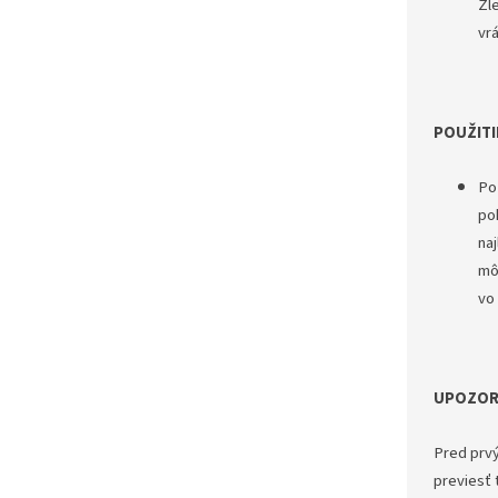
Zl
vrá
POUŽITI
Po
po
naj
mô
vo 
UPOZOR
Pred prv
previesť t