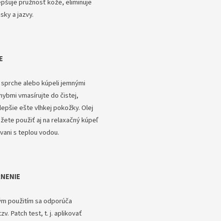
epšuje pružnosť kože, eliminuje
sky a jazvy.
E
 sprche alebo kúpeli jemnými
hybmi vmasírujte do čistej,
lepšie ešte vlhkej pokožky. Olej
žete použiť aj na relaxačný kúpeľ
vani s teplou vodou.
NENIE
ým použitím sa odporúča
zv. Patch test, t. j. aplikovať