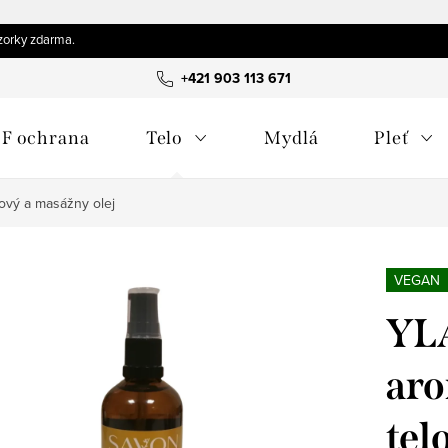
orky zdarma.
+421 903 113 671
F ochrana
Telo
Mydlá
Pleť
ový a masážny olej
VEGAN
YL
aro
tel