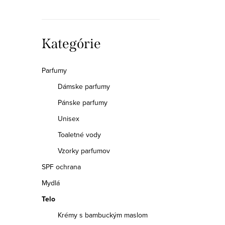
p
a
Preskočiť
Kategórie
n
kategórie
e
Parfumy
Dámske parfumy
l
Pánske parfumy
Unisex
Toaletné vody
Vzorky parfumov
SPF ochrana
Mydlá
Telo
Krémy s bambuckým maslom