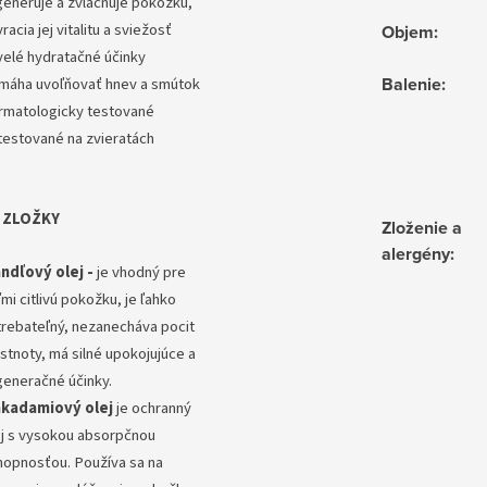
generuje a zvláčňuje pokožku,
racia jej vitalitu a sviežosť
Objem
:
velé hydratačné účinky
Balenie
:
máha uvoľňovať hnev a smútok
rmatologicky testované
testované na zvieratách
 ZLOŽKY
Zloženie a
alergény
:
ndľový olej -
je vhodný pre
mi citlivú pokožku, je ľahko
trebateľný, nezanecháva pocit
stnoty, má silné upokojujúce a
generačné účinky.
kadamiový olej
je ochranný
ej s vysokou absorpčnou
hopnosťou. Používa sa na