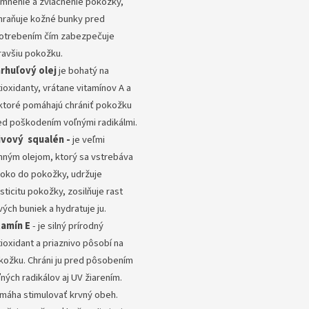
emnenie a zvláčnenie pokožky,
hraňuje kožné bunky pred
otrebením čím zabezpečuje
ravšiu pokožku.
rhuľový olej
je bohatý na
ioxidanty, vrátane vitamínov A a
 ktoré pomáhajú chrániť pokožku
ed poškodením voľnými radikálmi.
ivový squalén -
je veľmi
mným olejom, ktorý sa vstrebáva
boko do pokožky, udržuje
sticitu pokožky, zosilňuje rast
ých buniek a hydratuje ju.
tamín E
- je silný prírodný
ioxidant a priaznivo pôsobí na
kožku. Chráni ju pred pôsobením
ných radikálov aj UV žiarením.
máha stimulovať krvný obeh.