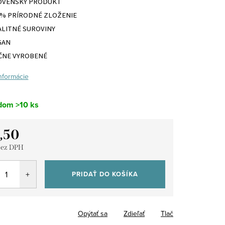
OVENSKÝ PRODUKT
0% PRÍRODNÉ ZLOŽENIE
ALITNÉ SUROVINY
GAN
ČNE VYROBENÉ
informácie
dom
>10 ks
,50
bez DPH
tková
PRIDAŤ DO KOŠÍKA
Opýtať sa
Zdieľať
Tlač