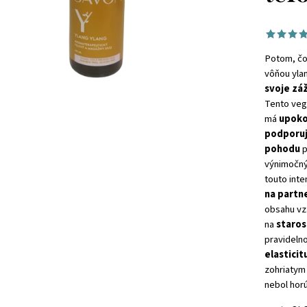
Potom, čo
vôňou yla
svoje zá
Tento veg
má
upoko
podporuj
pohodu
p
výnimočný
touto int
na partn
obsahu vzá
na
staros
pravideln
elasticit
zohriatym 
nebol horú