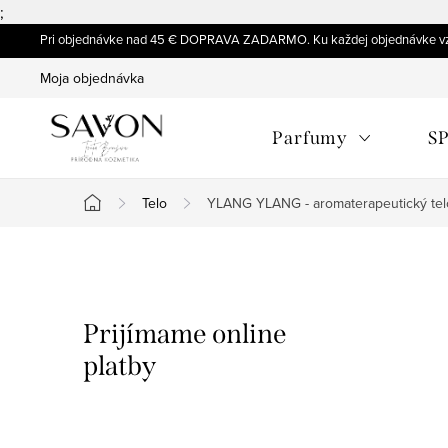
;
Prejsť
Pri objednávke nad 45 € DOPRAVA ZADARMO. Ku každej objednávke vz
na
Moja objednávka
obsah
Parfumy
SP
Telo
YLANG YLANG - aromaterapeutický tel
Domov
B
o
Prijímame online
č
platby
n
ý