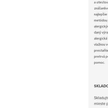
a otestov
znášanliv
najlepšie
metódou 
alergickýc
daný výro
alergická
vlažnou 
prestaňte
pretrvá p
pomoc.
SKLAD
Skladuj
mieste p