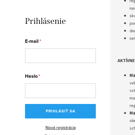
re
nav
sk
Prihlásenie
po
de
ne
E-mail
AKTÍVNE
Ma
Heslo
veľ
vs
ma
re
PRIHLÁSIŤ SA
Ma
ol
Nová registrácia
sc