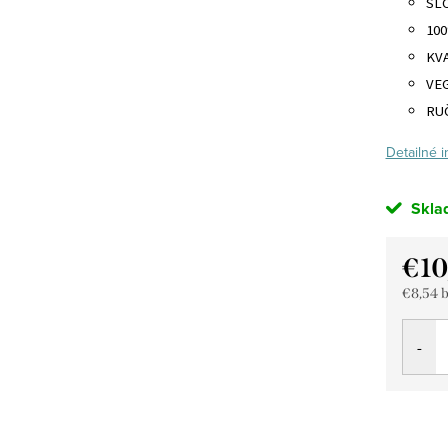
SL
10
KV
VE
RU
Detailné 
Skla
€10
€8,54 
Jedno
cena: