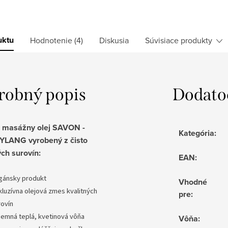
uktu
Hodnotenie (4)
Diskusia
Súvisiace produkty
robný popis
Dodato
a masážny olej SAVON -
Kategória
:
LANG vyrobený z čisto
ých surovín:
EAN
:
gánsky produkt
Vhodné
kluzívna olejová zmes kvalitných
pre
:
rovín
íjemná teplá, kvetinová vôňa
Vôňa
: