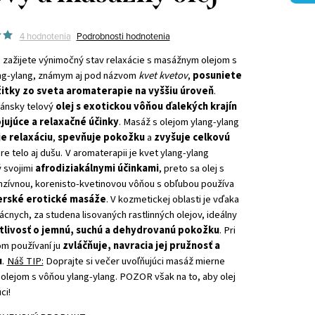
4 hodnotenia
Podrobnosti hodnotenia
 zažijete výnimočný stav relaxácie s masážnym olejom s
ng-ylang, známym aj pod názvom
kvet kvetov
,
posuniete
žitky zo sveta aromaterapie na vyššiu úroveň
.
ánsky telový
olej s exotickou vôňou ďalekých krajín
jujúce a relaxačné účinky
. Masáž s olejom ylang-ylang
e relaxáciu
,
spevňuje pokožku
a
zvyšuje celkovú
re telo aj dušu.
V aromaterapii je kvet ylang-ylang
 svojimi
afrodiziakálnymi účinkami
, preto sa olej s
enzívnou, korenisto-kvetinovou vôňou s obľubou používa
erské erotické masáže
. V kozmetickej oblasti je vďaka
cnych, za studena lisovaných rastlinných olejov, ideálny
tlivosť o jemnú, suchú a dehydrovanú pokožku
. Pri
om používaní ju
zvláčňuje, navracia jej pružnosť a
u
.
Náš TIP:
Doprajte si večer uvoľňujúci masáž mierne
olejom s vôňou ylang-ylang. POZOR však na to, aby olej
ci!