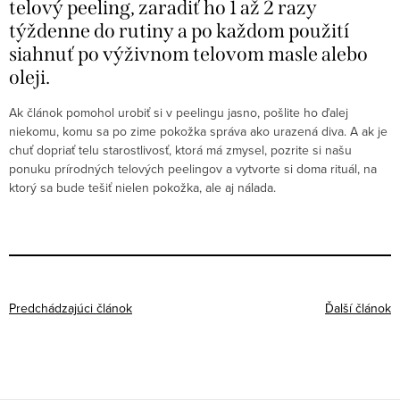
telový peeling, zaradiť ho 1 až 2 razy
týždenne do rutiny a po každom použití
siahnuť po výživnom telovom masle alebo
oleji.
Ak článok pomohol urobiť si v peelingu jasno, pošlite ho ďalej
niekomu, komu sa po zime pokožka správa ako urazená diva. A ak je
chuť dopriať telu starostlivosť, ktorá má zmysel, pozrite si našu
ponuku prírodných telových peelingov a vytvorte si doma rituál, na
ktorý sa bude tešiť nielen pokožka, ale aj nálada.
Predchádzajúci článok
Ďalší článok