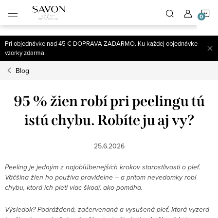
;
N
Prejsť
na
obsah
K
Pri objednávke nad 45 € DOPRAVA ZADARMO. Ku každej objednávke
vzorky zdarma.
Blog
95 % žien robí pri peelingu tú
istú chybu. Robíte ju aj vy?
25.6.2026
Peeling je jedným z najobľúbenejších krokov starostlivosti o pleť.
Väčšina žien ho používa pravidelne – a pritom nevedomky robí
chybu, ktorá ich pleti viac škodí, ako pomáha.
Výsledok? Podráždená, začervenaná a vysušená pleť, ktorá vyzerá