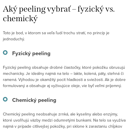
Aký peeling vybrať – fyzický vs.
chemický
Toto je bod, v ktorom sa veľa ľudí trochu stratí, no princíp je
jednoduchý.
Fyzický peeling
Fyzický peeling obsahuje drobné čiastočky, ktoré pokožku obrusujú
mechanicky. Je ideálny najmä na telo – lakte, kolená, päty, stehná či
ramená. Výhodou je okamžitý pocit hladkosti a sviežosti. Ak je dobre
formulovaný a obsahuje aj vyživujúce oleje, vie byť veľmi príjemný.
Chemický peeling
Chemický peeling neobsahuje zrnká, ale kyseliny alebo enzýmy,
ktoré uvoľňujú väzby medzi odumretými bunkami. Na telo sa využíva
najmä v prípade citlivejšej pokožky, pri sklone k zarastaniu chĺpkov