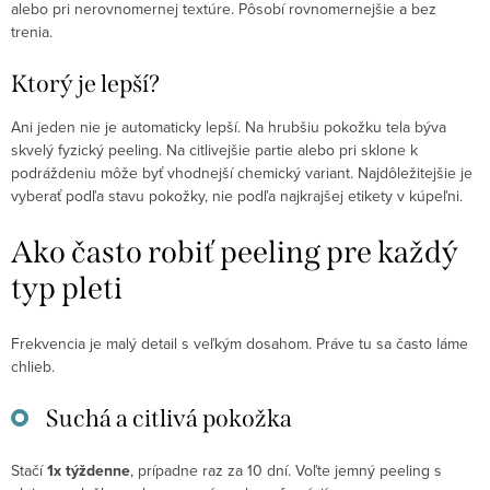
alebo pri nerovnomernej textúre. Pôsobí rovnomernejšie a bez
trenia.
Ktorý je lepší?
Ani jeden nie je automaticky lepší. Na hrubšiu pokožku tela býva
skvelý fyzický peeling. Na citlivejšie partie alebo pri sklone k
podráždeniu môže byť vhodnejší chemický variant. Najdôležitejšie je
vyberať podľa stavu pokožky, nie podľa najkrajšej etikety v kúpeľni.
Ako často robiť peeling pre každý
typ pleti
Frekvencia je malý detail s veľkým dosahom. Práve tu sa často láme
chlieb.
Suchá a citlivá pokožka
Stačí
1x týždenne
, prípadne raz za 10 dní. Voľte jemný peeling s