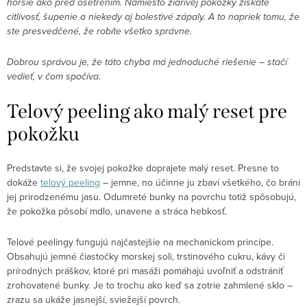
horšie ako pred ošetrením. Namiesto žiarivej pokožky získate
citlivosť, šupenie a niekedy aj bolestivé zápaly. A to napriek tomu, že
ste presvedčené, že robíte všetko správne.
Dobrou správou je, že táto chyba má jednoduché riešenie – stačí
vedieť, v čom spočíva.
Telový peeling ako malý reset pre
pokožku
Predstavte si, že svojej pokožke doprajete malý reset. Presne to
dokáže
telový peeling
– jemne, no účinne ju zbaví všetkého, čo bráni
jej prirodzenému jasu. Odumreté bunky na povrchu totiž spôsobujú,
že pokožka pôsobí mdlo, unavene a stráca hebkosť.
Telové peelingy fungujú najčastejšie na mechanickom princípe.
Obsahujú jemné čiastočky morskej soli, trstinového cukru, kávy či
prírodných práškov, ktoré pri masáži pomáhajú uvoľniť a odstrániť
zrohovatené bunky. Je to trochu ako keď sa zotrie zahmlené sklo –
zrazu sa ukáže jasnejší, sviežejší povrch.