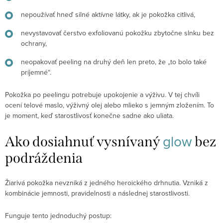
nepoužívať hneď silné aktívne látky, ak je pokožka citlivá,
nevystavovať čerstvo exfoliovanú pokožku zbytočne slnku bez
ochrany,
neopakovať peeling na druhý deň len preto, že „to bolo také
príjemné“.
Pokožka po peelingu potrebuje upokojenie a výživu. V tej chvíli
ocení telové maslo, výživný olej alebo mlieko s jemným zložením. To
je moment, keď starostlivosť konečne sadne ako uliata.
glow
Ako dosiahnuť vysnívaný
bez
podráždenia
Žiarivá pokožka nevzniká z jedného heroického drhnutia. Vzniká z
kombinácie jemnosti, pravidelnosti a následnej starostlivosti.
Funguje tento jednoduchý postup: