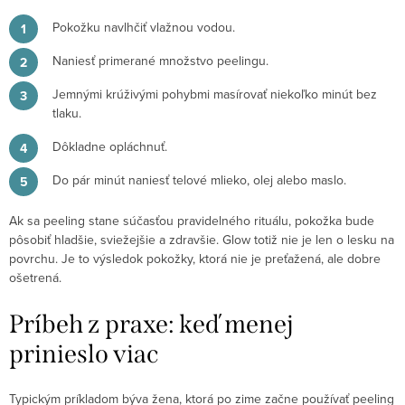
Pokožku navlhčiť vlažnou vodou.
Naniesť primerané množstvo peelingu.
Jemnými krúživými pohybmi masírovať niekoľko minút bez
tlaku.
Dôkladne opláchnuť.
Do pár minút naniesť telové mlieko, olej alebo maslo.
Ak sa peeling stane súčasťou pravidelného rituálu, pokožka bude
pôsobiť hladšie, sviežejšie a zdravšie. Glow totiž nie je len o lesku na
povrchu. Je to výsledok pokožky, ktorá nie je preťažená, ale dobre
ošetrená.
Príbeh z praxe: keď menej
prinieslo viac
Typickým príkladom býva žena, ktorá po zime začne používať peeling