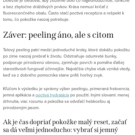
Dôležité je sledovať, aby zloženie bolo čo najjednoduchšie, funkčné
a bez zbytočne dráždivých prvkov. Krása nemusí kričať z
fluorescenčného obalu. Často stačí poctivá receptúra a rešpekt k
tomu, čo pokožka naozaj potrebuje.
Záver: peeling áno, ale s citom
Telový peeling patrí medzi jednoduché kroky, ktoré dokážu pokožku
po zime naozaj prebrať k životu. Odstraňuje odumreté bunky,
podporuje prirodzenú obnovu, zjemňuje povrch a pomáha ďalšej
starostlivosti fungovať účinnejšie. Najväčšia chyba však vzniká vtedy,
keď sa z dobrého pomocníka stane príliš horlivý zvyk.
Kľúčom k výsledku je správny výber peelingu, primeraná frekvencia,
jemná aplikácia a
poctivá hydratácia
po použití. Inými slovami: menej
drhnutia, viac rozumu a pokožka sa odvďačí hebkosťou aj
prirodzeným jasom.
Ak je čas dopriať pokožke malý reset, začať
sa dá veľmi jednoducho: vybrať si jemný