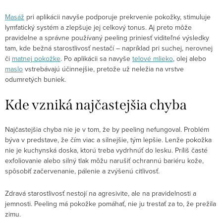
Masáž
pri aplikácii navyše podporuje prekrvenie pokožky, stimuluje
lymfatický systém a zlepšuje jej celkový tonus. Aj preto môže
pravidelne a správne používaný peeling priniesť viditeľné výsledky
tam, kde bežná starostlivosť nestačí – napríklad pri suchej, nerovnej
či
matnej pokožke
. Po aplikácii sa navyše
telové mlieko
, olej alebo
maslo
vstrebávajú účinnejšie, pretože už neležia na vrstve
odumretých buniek.
Kde vzniká najčastejšia chyba
Najčastejšia chyba nie je v tom, že by peeling nefungoval. Problém
býva v predstave, že čím viac a silnejšie, tým lepšie. Lenže pokožka
nie je kuchynská doska, ktorú treba vydrhnúť do lesku. Príliš časté
exfoliovanie alebo silný tlak môžu narušiť ochrannú bariéru kože,
spôsobiť začervenanie, pálenie a zvýšenú citlivosť.
Zdravá starostlivosť nestojí na agresivite, ale na pravidelnosti a
jemnosti. Peeling má pokožke pomáhať, nie ju trestať za to, že prežila
zimu.