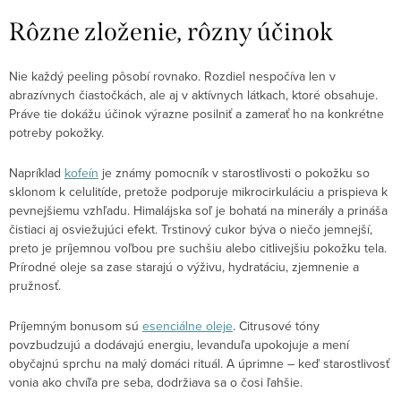
Rôzne zloženie, rôzny účinok
Nie každý peeling pôsobí rovnako. Rozdiel nespočíva len v
abrazívnych čiastočkách, ale aj v aktívnych látkach, ktoré obsahuje.
Práve tie dokážu účinok výrazne posilniť a zamerať ho na konkrétne
potreby pokožky.
Napríklad
kofeín
je známy pomocník v starostlivosti o pokožku so
sklonom k celulitíde, pretože podporuje mikrocirkuláciu a prispieva k
pevnejšiemu vzhľadu. Himalájska soľ je bohatá na minerály a prináša
čistiaci aj osviežujúci efekt. Trstinový cukor býva o niečo jemnejší,
preto je príjemnou voľbou pre suchšiu alebo citlivejšiu pokožku tela.
Prírodné oleje sa zase starajú o výživu, hydratáciu, zjemnenie a
pružnosť.
Príjemným bonusom sú
esenciálne oleje
. Citrusové tóny
povzbudzujú a dodávajú energiu, levanduľa upokojuje a mení
obyčajnú sprchu na malý domáci rituál. A úprimne – keď starostlivosť
vonia ako chvíľa pre seba, dodržiava sa o čosi ľahšie.