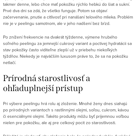
takmer denne, lebo chce mať pokožku rýchlo hebkú do šiat a sukní.
Prvé dva dni sa zdá, že všetko funguje. Potom sa objaví
začervenanie, pnutie a citlivosť pri nanášaní telového mlieka. Problém
nie je v peelingu samotnom, ale v jeho nadšení bez bŕzd.
Po znížení frekvencie na dvakrát týždenne, výmene hrubého
soľného peelingu za jemnejší cukrový variant a poctivej hydratácii sa
stav pokožky často viditeľne zlepší už v priebehu niekoľkých
týždňov. Niekedy je najväčším luxusom práve to, že sa na pokožku
netlačí.
Prírodná starostlivosť a
ohľaduplnejší prístup
Pri výbere peelingu hrá rolu aj zloženie. Mnohé ženy dnes siahajú
po prírodných variantoch s rastlinnými olejmi, soľou, cukrom, kávou
či esenciálnymi olejmi. Takéto produkty môžu byť príjemnou voľbou
nielen pre pokožku, ale aj pre celkový pocit zo starostlivosti.