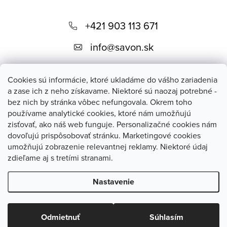
Z
á
+421 903 113 671
p
info
@
savon.sk
ä
t
Cookies sú informácie, ktoré ukladáme do vášho zariadenia
i
a zase ich z neho získavame. Niektoré sú naozaj potrebné -
bez nich by stránka vôbec nefungovala. Okrem toho
e
používame analytické cookies, ktoré nám umožňujú
Blog
zisťovať, ako náš web funguje. Personalizačné cookies nám
dovoľujú prispôsobovať stránku. Marketingové cookies
umožňujú zobrazenie relevantnej reklamy. Niektoré údaj
savon.sk
zdieľame aj s tretími stranami.
Nastavenie
Copyright 2026
SAVON - prírodná kozmetika
. Všetky práva
vyhradené.
Upraviť nastavenie cookies
Odmietnuť
Súhlasím
Vytvoril Shoptet