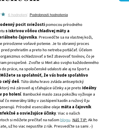
6 hodnotení
Podrobnosti hodnotenia
lodenný pocit sviežosti
pomocou prírodného
ntu
s iskrivou vôňou chladivej mäty a
eriálneho čajovníka
. Presvedčte sa na vlastnej koži,
je prirodzene voňavé potenie. Je to obranný proces
 pred prehriatím a preto ho netreba potláčať. Účelom
 organizmus ochladzovať a tiež zbavovať toxínov, čo je
priam prospešné.
Zvoľte si Mint ako svojho každodenného
 do práce, na spoločenské udalosti ale aj na šport a
.
Môžete sa spoľahnúť, že vás bude spoľahlivo
o celý deň
. Túto úlohu hravo zvláda antiseptický
torý má zároveň aj sťahujúce účinky a je preto
ideálny
v po holení
. Bambucké maslo zasa pokožku vyživuje a
iaľ čo minerálny látky v zastúpení kaolín a ružový íl ju
egenerujú. Prírodné esenciálne oleje
mäta a čajovník
nfekčné a osviežujúce účinky
. Viac o našich
blogu
toch si môžete prečítať na našom
.
Náš TIP:
Ak ho
ate, už ho viac nepustíte z rúk. Presvedčte sa sami .-)