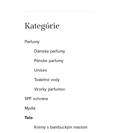
p
a
Preskočiť
Kategórie
n
kategórie
e
Parfumy
Dámske parfumy
l
Pánske parfumy
Unisex
Toaletné vody
Vzorky parfumov
SPF ochrana
Mydlá
Telo
Krémy s bambuckým maslom