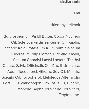
sladká mäta
30 ml
sklenený kelímok
Butyrospermum Parkii Butter, Cocos Nucifera
Oil, Sclerocarya Birrea Kernel Oil, Kaolin,
Stearic Acid, Potassium Aluminum, Solanum
Tuberosum Pulp Extract, Illite and Kaolin,
Sodium Caprolyl Lactyl Lactate, Triethyl
Citrate, Salvia Officinalis Oil, Zinc Ricinoleate,
Aqua, Tocopherol, Glycine Soy Oil, Mentha
Spicata Oil, Tocopherol, Melaleuca Alternifolia
Leaf Oil, Cymbopogon Flexuosus Oil, Pinene,
Limonene, Alpha Terpinene, Terpineol,
Terpinolene.