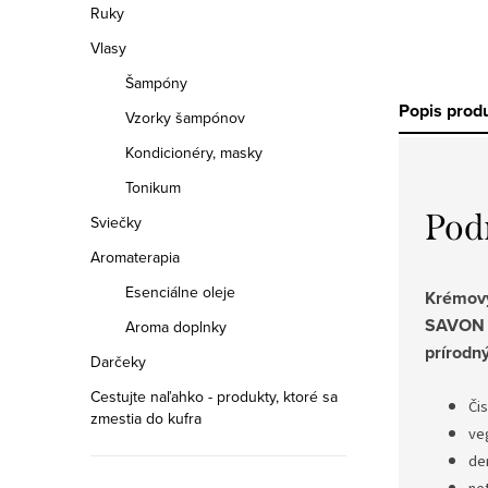
Ruky
Vlasy
Šampóny
Popis prod
Vzorky šampónov
Kondicionéry, masky
Tonikum
Pod
Sviečky
Aromaterapia
Esenciálne oleje
Krémov
SAVON -
Aroma doplnky
prírodn
Darčeky
Cestujte naľahko - produkty, ktoré sa
Čis
zmestia do kufra
ve
de