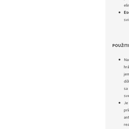
eli
Es
sv
POUŽITI
Na
hr
jem
dô
sa
sv
Je
pr
an
re