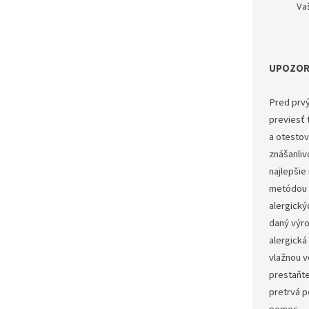
Va
UPOZOR
Pred prv
previesť t
a otestov
znášanliv
najlepšie
metódou 
alergickýc
daný výro
alergická
vlažnou 
prestaňte
pretrvá p