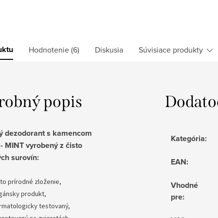
uktu
Hodnotenie (6)
Diskusia
Súvisiace produkty
robný popis
Dodato
ý dezodorant s kamencom
Kategória
:
 MINT vyrobený z čisto
ých surovín:
EAN
:
to prírodné zloženie,
Vhodné
gánsky produkt,
pre
:
rmatologicky testovaný,