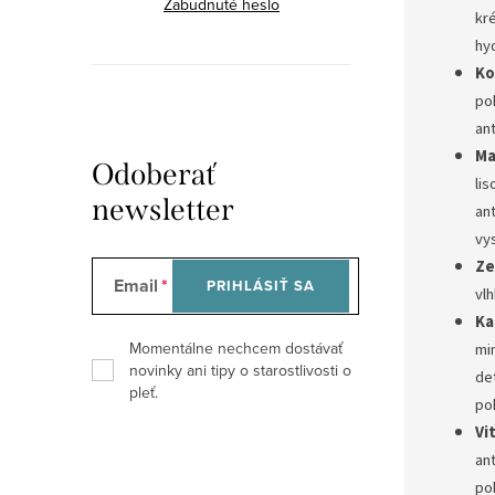
Zabudnuté heslo
kr
hy
Ko
po
ant
Ma
Odoberať
lis
newsletter
ant
vy
Ze
Email
PRIHLÁSIŤ SA
vlh
Ka
Momentálne nechcem dostávať
mi
novinky ani tipy o starostlivosti o
de
pleť.
po
Vi
ant
po