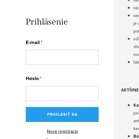
ne
ne
ne
Prihlásenie
je 
po
vď
E-mail
vh
os
ľah
Heslo
AKTÍVNE
Ka
pot
PRIHLÁSIŤ SA
ant
ke
Nová registrácia
Ba