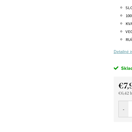
SL
10
KV
VE
RU
Detailné 
Skla
€7,
€6,42 
Jedno
cena: