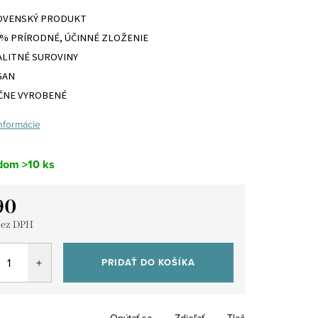
OVENSKÝ PRODUKT
0% PRÍRODNÉ, ÚČINNÉ ZLOŽENIE
ALITNÉ SUROVINY
GAN
ČNE VYROBENÉ
informácie
dom
>10 ks
90
bez DPH
tková
PRIDAŤ DO KOŠÍKA
Opýtať sa
Zdieľať
Tlač