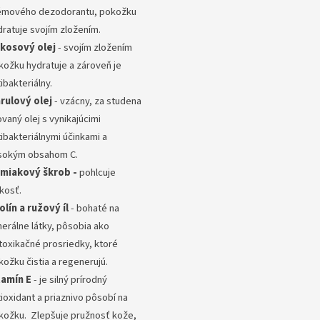
émového dezodorantu, pokožku
dratuje svojím zložením.
kosový olej
- svojím zložením
kožku hydratuje a zároveň je
ibakteriálny.
rulový olej
- vzácny, za studena
ovaný olej s vynikajúcimi
ibakteriálnymi účinkami a
sokým obsahom C.
miakový škrob -
pohlcuje
kosť.
olín a ružový íl
- bohaté na
nerálne látky, pôsobia ako
toxikačné prosriedky, ktoré
kožku čistia a regenerujú.
tamín E
- je silný prírodný
ioxidant a priaznivo pôsobí na
kožku. Zlepšuje pružnosť kože,