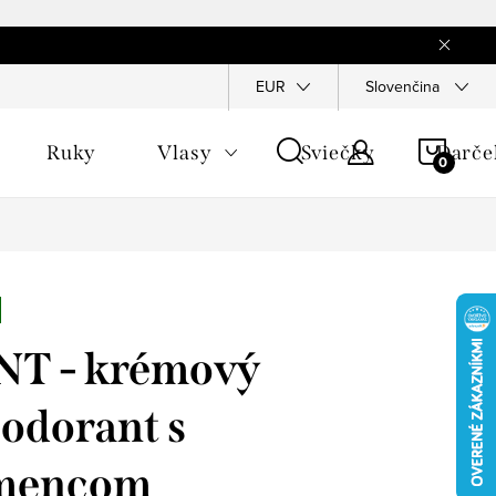
EUR
Slovenčina
NÁKU
Ruky
Vlasy
Sviečky
Darče
KOŠÍ
NT - krémový
odorant s
mencom