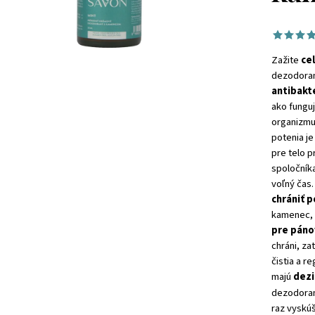
Zažite
ce
dezodora
antibakt
ako fungu
organizmu
potenia je
pre telo 
spoločníka
voľný čas
chrániť p
kamenec, k
pre páno
chráni, zat
čistia a r
majú
dezi
dezodoran
raz vyskúš