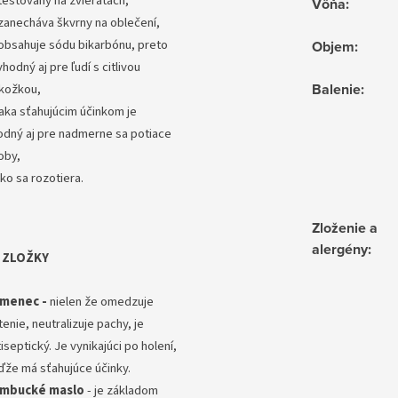
testovaný na zvieratách,
Vôňa
:
zanecháva škvrny na oblečení,
obsahuje sódu bikarbónu, preto
Objem
:
vhodný aj pre ľudí s citlivou
Balenie
:
kožkou,
aka sťahujúcim účinkom je
odný aj pre nadmerne sa potiace
oby,
ko sa rozotiera.
Zloženie a
alergény
:
 ZLOŽKY
menec -
nielen že omedzuje
enie, neutralizuje pachy, je
iseptický. Je vynikajúci po holení,
ďže má sťahujúce účinky.
mbucké maslo
- je základom