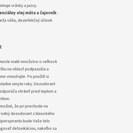
minuje vrásky a jazvy.
enciálny olej mäta a čajovník
-
ieža vôňa, dezinfekčný účinok
E
neste malé množstvo o veľkosti
ášku na oblasť podpazušia a
ne vmasírujte. Po použití si
kladne umyte ruky. Dezodorant
 odporúča chrániť pred teplom a
etlom.
 možné, že pri prechode na
írodný dezodorant z klasického
tiperspirantu bude Vaše telo
agovať detoxikáciou, nakoľko sa