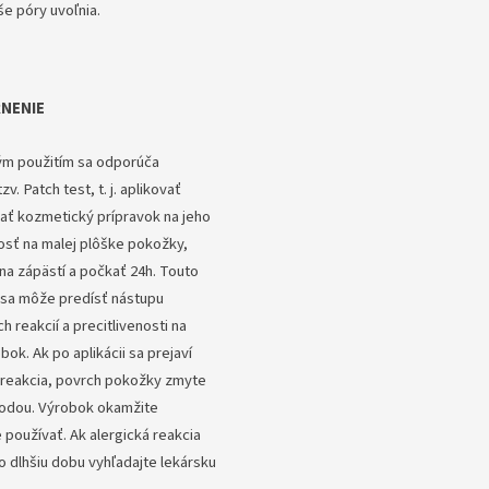
še póry uvoľnia.
NENIE
ým použitím sa odporúča
zv. Patch test, t. j. aplikovať
ať kozmetický prípravok na jeho
osť na malej plôške pokožky,
 na zápästí a počkať 24h. Touto
sa môže predísť nástupu
h reakcií a precitlivenosti na
bok. Ak po aplikácii sa prejaví
 reakcia, povrch pokožky zmyte
vodou. Výrobok okamžite
 používať. Ak alergická reakcia
o dlhšiu dobu vyhľadajte lekársku