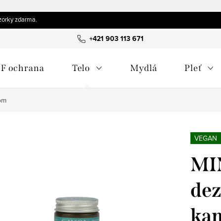
orky zdarma.
+421 903 113 671
F ochrana
Telo
Mydlá
Pleť
om
VEGAN
MI
dez
ka