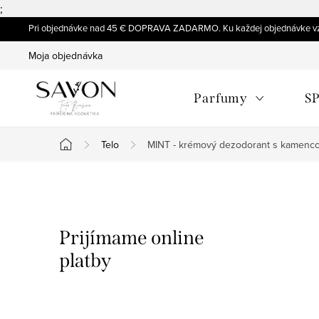
;
Prejsť
Pri objednávke nad 45 € DOPRAVA ZADARMO. Ku každej objednávke vz
na
Moja objednávka
obsah
Parfumy
SP
Telo
MINT - krémový dezodorant s kamenc
Domov
B
o
Prijímame online
č
platby
n
ý