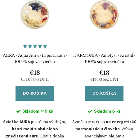
i
p
e
Abecedne
i
p
s
r
p
o
r
d
AURA - Aqua Aura - Lapis Lazuli -
HARMÓNIA - Ametyst - Krištáľ -
o
u
100 % sójová sviečka
100% sójová sviečka
d
€18
€18
k
u
€14,63 bez DPH
€14,63 bez DPH
t
k
o
DO KOŠÍKA
DO KOŠÍKA
t
v
o
Skladom
>10 ks
Skladom
6 ks
v
Sviečka AURA
je určená všetkým,
Sviečka je určená
na energetickú
ktorí majú slabú alebo
harmonizáciu človeka
. Vďaka
znečistenú auru
. Čistí a dobíja
esenciálnym olejom a