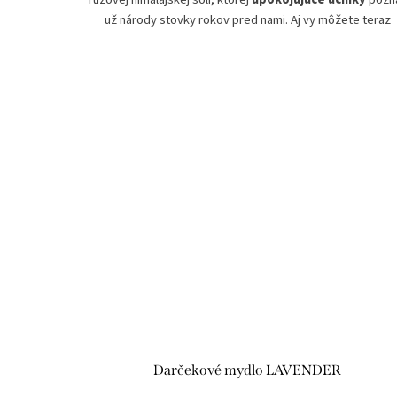
už národy stovky rokov pred nami. Aj vy môžete teraz
dopriať svoje pokožke ten najlepší zážitok v spojení
luxusných ingrediencií
tohto ručne robeného, prírodné
mydla. Vďaka zmesi viacerých
vzácnych rastlinných
olejov
a čistých prírodných masiel
bude vaša pleť
hodvábna a vláčna ako zamat
. Extrakt zo slezu
maurského zabezpečí pokožke
elasticitu, tonizáciu
pomôže s akýmkoľvek nedokonalosťami. Vďaka spomínan
himalájskej soli bude vaša
pleť dokonale čistá a plná
sily.
SLOVENSKÝ PRODUKT
100% PRÍRODNÉ ZLOŽENIE
MYDLO DO SPRCHY A NA RUKY
BYLINNÉ EXTRAKTY
VEGAN
RUČNE VYROBENÉ
NA VŠETKY TYPY POKOŽKY
Darčekové mydlo LAVENDER
NEOBSAHUJE PALMOVÝ OLEJ