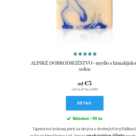
i
i
s
e
p
p
r
r
o
o
d
d
ALPSKÉ DOBRODRUŽSTVO - mydlo s himalájsk
u
soľou
u
k
€5
k
od
od €4,07 bez DPH
t
t
DETAIL
o
o
v
Skladom
>10 ks
v
Tajomstvo krásnej pleti sa ukrýva v drobných kryštálikoc
ružovej himalájskej soli, ktorej
upokojujúce účinky
pozna