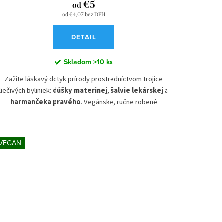
€5
od
od €4,07 bez DPH
DETAIL
Skladom
>10 ks
Zažite láskavý dotyk prírody prostredníctvom trojice
liečivých byliniek:
dúšky materinej
,
šalvie lekárskej
a
harmančeka pravého
. Vegánske, ručne robené
ntibakteriálne mydlo
zanechá vašu
pokožku hebkú a
vláčnu
. Doprajte si voňavý kúpeľ, zatvorte oči a v
predstavách sa zatúlajte do mäkkého objatia našich
VEGAN
krásnych lúk a voňavých lesov. Zaslúžite si
zdravú
pokožku s mydlom v tej najlepšej kvalite.
Výťažok z
bylín panenskej prírody a zaslúžená relaxácia
pokožku
zharmonizuje a naštartuje v nej regeneračné
procesy
.
Mnohé priemyselne vyrábané mydlá sú vyrábané s