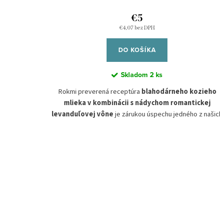
€5
€4,07 bez DPH
DO KOŠÍKA
Skladom
2 ks
Rokmi preverená receptúra
blahodárneho kozieho
mlieka v kombinácii s nádychom romantickej
levanduľovej vône
je zárukou úspechu jedného z našic
najpredávanejších mydiel. Levanduľový esenciálny olej,
známy svojimi
upokojujúcimi a regeneračnými
vlastnosťami
, je nevyhnutnou súčasťou kúpeľa na
mydla
zlepšenie nálady
a preto je aj hlavnou zložkou
Lavender
levanduli
. O
je tiež známe, že má
upokojujúc
vlastnosti
. Len jemná koncentrácia levanduľového
prírodného oleja zabezpečuje, že je vhodné aj
pre citliv
pleť.
Levanduľové mydlo je vyrobené z unikátnej zmesi
šiestich prírodných olejov lisovaných za studena
,