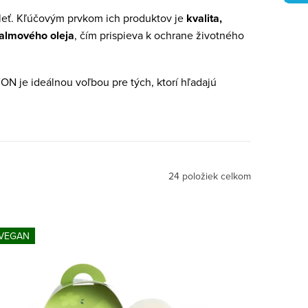
leť. Kľúčovým prvkom ich produktov je
kvalita,
palmového oleja
, čím prispieva k ochrane životného
N je ideálnou voľbou pre tých, ktorí hľadajú
24
položiek celkom
VEGAN