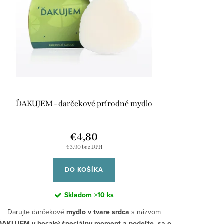
ĎAKUJEM - darčekové prírodné mydlo
€4,80
€3,90 bez DPH
DO KOŠÍKA
Skladom
>10 ks
Darujte darčekové
mydlo v tvare srdca
s názvom
ĎAKUJEM
v hocaký špeciálny moment a podeľte sa o