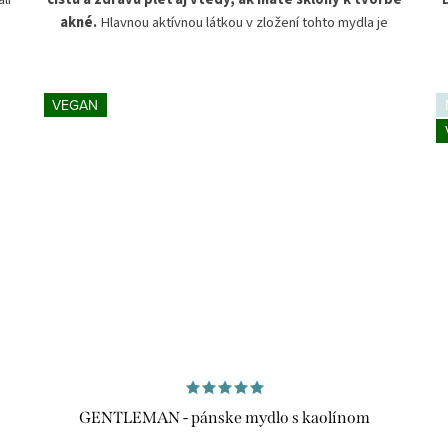
akné.
Hlavnou aktívnou látkou v zložení tohto mydla je
v
čierne uhlie účinne pôsobiace proti nedokonalostiam pleti a
ho
to tak, že
čistí póry, sťahuje toxíny a reguluje tvorbu
a
kožného mazu
. Ďalšou aktívnou zložkou je gáfor. Ten
VEGAN
pôsobí na pokožku chladivo, upokojujúco a dezinfekčne.
J
Pri pravidelnom a dlhodobom používaním čierneho mydla s
a
aktívnym uhlím sa vaša pleť postupne prečistí a získa
ej
zdravý a žiarivý vzhľad
. Prírodná spirulína a nimbový
prášok problematickú pleť upokojujú a detoxikujú, zatiaľ čo
šípkový olej bohatý na živiny
jej dodá potrebnú
hydratáciu
,
ošetrí a vyhladzuje
akékoľvek drobné
ranky, fliačiky či pigmentové škvrny po akné. Vďaka
blahodarným účinkom výťažku z medovky lekárskej bude
vaša pleť
upokojená
, vypnutá a už
na prvý pohľad
tonizovaná
.
Denné používanie čierneho mydla napomáha v boji proti
GENTLEMAN - pánske mydlo s kaolínom
akné a vďaka odstraňovaniu nežiaducich nečistôt