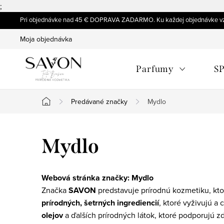
;
Prejsť
Pri objednávke nad 45 € DOPRAVA ZADARMO. Ku každej objednávke vz
na
Moja objednávka
obsah
Parfumy
SP
Predávané značky
Mydlo
Domov
Mydlo
Webová stránka značky:
Mydlo
Značka
SAVON
predstavuje prírodnú kozmetiku, ktor
prírodných, šetrných ingrediencií
, ktoré vyživujú 
olejov
a ďalších prírodných látok, ktoré podporujú zd