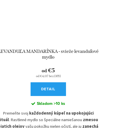
urobte ich narodeninový deň ešte výnimočnejší. Žite
každý deň naplno a oslavujte každý zvláštny okamih s
našimi darčekovými mydlami.
SLOVENSKÝ PRODUKT
PRÍRODNÉ ZLOŽENIE
MYDLO DO SPRCHY A NA RUKY
RUČNE VYROBENÉ
LEVANDUĽA MANDARÍNKA - svieže levanduľové
NA VŠETKY TYPY POKOŽKY
mydlo
NEOBSAHUJE PALMOVÝ OLEJ
€5
od
od €4,07 bez DPH
DETAIL
Skladom
>10 ks
Premeňte svoj
každodenný kúpeľ na upokojujúci
rituál
. Rastlinné mydlo so špeciálne namiešanou
zmesou
iatich olejov
vašu pokožku nielen očistí, ale ju
zanechá