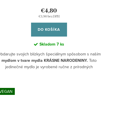
€4,80
€3,90 bez DPH
DO KOŠÍKA
Skladom
7 ks
bdarujte svojich blízkych špeciálnym spôsobom s naším
mydlom v tvare mydla KRÁSNE NARODENINY.
Toto
jedinečné mydlo je vyrobené ručne z prírodných
ingrediencií, ktoré dodávajú vašej pokožke potrebnú
hydratáciu a zanechávajú ju jemnú a voňavú.
VEGAN
Mydlo Krásne narodeniny je ručne vyrábané s láskou a
starostlivosťou, čo z neho robí skvelý darček pre vašich
milovaných. Jeho osviežujúca vôňa grapefruitu, manga a
mandarínky pripomína radosť narodeninového dňa a
dodáva energiu a pocit šťastia po celý deň.
rekvapte svojich blízkych týmto originálnym darčekom a