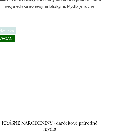
svoju vďaku so svojimi blízkymi
. Mydlo je ručne
yrábané z najkvalitnejších prírodných ingrediencií, ktoré
dokonale hydratujú a ošetrujú pokožku. Jeho jemná
róma limetky, červeného pomaranča a šalvie osvieži deň
Novinka
a prinesie pocit pokoja a relaxácie.
VEGAN
edinečný darček ako znamenie vďaky za lásku, podporu
alebo vďačnosť, ktorým urobíte niekoho šťastným.
Doprajte luxusnú starostlivosť a užite si chvíle pohody.
SLOVENSKÝ PRODUKT
PRÍRODNÉ ZLOŽENIE
MYDLO DO SPRCHY A NA RUKY
RUČNE VYROBENÉ
NA VŠETKY TYPY POKOŽKY
NEOBSAHUJE PALMOVÝ OLEJ
KRÁSNE NARODENINY - darčekové prírodné
mydlo