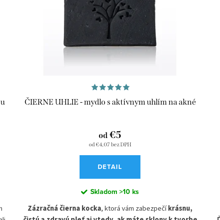
ou
ČIERNE UHLIE - mydlo s aktívnym uhlím na akné
€5
od
od €4,07 bez DPH
DETAIL
Skladom
>10 ks
h
Zázračná čierna kocka
, ktorá vám zabezpečí
krásnu,
li
čistú a zdravú pleť aj vtedy, ak máte sklony k tvorbe