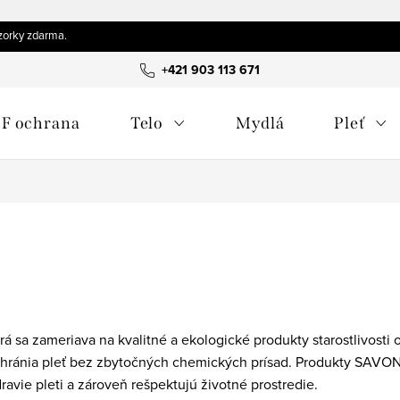
orky zdarma.
+421 903 113 671
F ochrana
Telo
Mydlá
Pleť
á sa zameriava na kvalitné a ekologické produkty starostlivosti o
a chránia pleť bez zbytočných chemických prísad. Produkty SAVO
ravie pleti a zároveň rešpektujú životné prostredie.