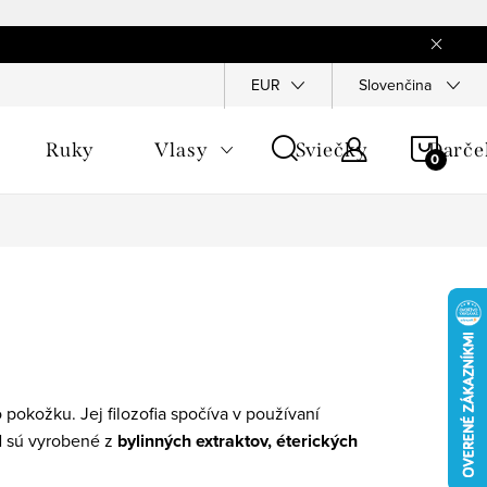
EUR
Slovenčina
NÁKU
Ruky
Vlasy
Sviečky
Darče
KOŠÍ
 pokožku. Jej filozofia spočíva v používaní
N sú vyrobené z
bylinných extraktov, éterických