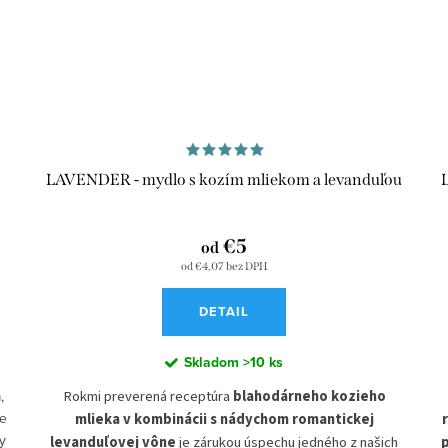
Viac o starostlivosti o pokožku mužov si môžete prečítať na
er
blogu
našom
.
ý,
SLOVENSKÝ PRODUKT
100% PRÍRODNÉ ZLOŽENIE
MYDLO DO SPRCHY A NA RUKY
BYLINNÉ EXTRAKTY
LAVENDER - mydlo s kozím mliekom a levanduľou
VEGAN
RUČNE VYROBENÉ
NA VŠETKY TYPY POKOŽKY
€5
od
NEOBSAHUJE PALMOVÝ OLEJ
od €4,07 bez DPH
DETAIL
Skladom
>10 ks
,
Rokmi preverená receptúra
blahodárneho kozieho
me
mlieka v kombinácii s nádychom romantickej
ky
levanduľovej vône
je zárukou úspechu jedného z našich
p