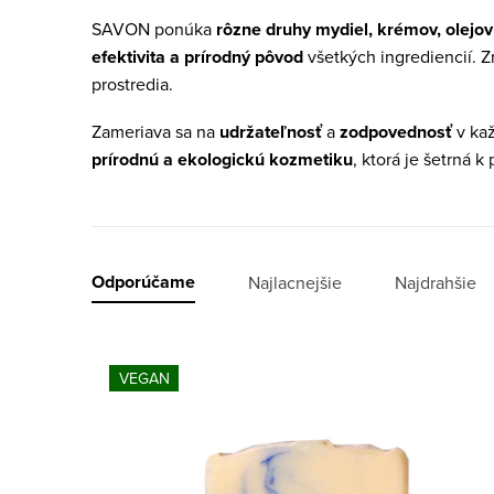
SAVON ponúka
rôzne druhy mydiel, krémov, olejov
efektivita a prírodný pôvod
všetkých ingrediencií. 
prostredia.
Zameriava sa na
udržateľnosť
a
zodpovednosť
v kaž
prírodnú a ekologickú kozmetiku
, ktorá je šetrná k
R
Odporúčame
Najlacnejšie
Najdrahšie
a
V
d
VEGAN
ý
e
p
n