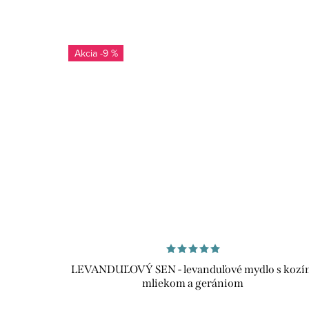
a dodá nádych romantiky a pôvabu. Vytvára atmosféru
relaxu a pokoja.
-9 %
Každé mydlo je precízne ručne vyrábané s láskou a
starostlivosťou, čo zaručuje, že nedostanete nič iné ak
produkt najvyššej kvality.
PRÍRODNÉ ZLOŽENIE
MYDLO DO SPRCHY A NA RUKY
RUČNE VYROBENÉ
NA VŠETKY TYPY POKOŽKY
NEOBSAHUJE PALMOVÝ OLEJ
LEVANDUĽOVÝ SEN - levanduľové mydlo s kozí
mliekom a gerániom