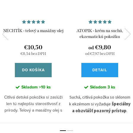
NECHTÍK - telový a masážny olej
ATOPIK - krém na suchú,
ekzematickú pokožku
€10,50
€9,80
od
€8,54 bez DPH
od €7,97 bez DPH
DO KOŠÍKA
DETAIL
Skladom
>10 ks
Skladom
3 ks
Citlivá detská pokožka si zaslúži
Suchá, citlivá pokožka so sklonom
len tú najlepšiu starostlivosť z
k ekzémom si vyžaduje
špeciálny
prírody. Telový a masážny olej s
a obzvlášť pozorný prístup
.
extraktom z nechtíka lekárskeho
Doprajte jej
láskavú a šetrnú
presne tieto podmienky spĺňa.
starostlivosť
v podobe
Má
mimoriadne šetrné a
prírodného, ručne robeného