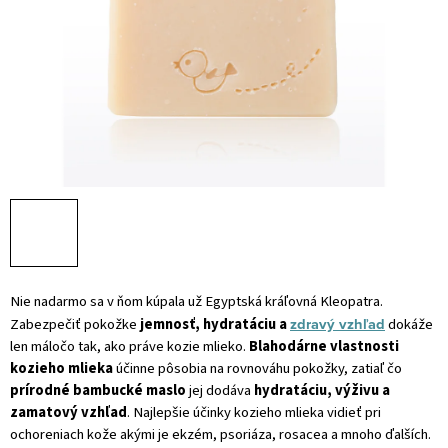
Nie nadarmo sa v ňom kúpala už Egyptská kráľovná Kleopatra.
zdravý vzhľad
Zabezpečiť pokožke
jemnosť, hydratáciu a
dokáže
len máločo tak, ako práve kozie mlieko.
Blahodárne vlastnosti
kozieho mlieka
účinne pôsobia na rovnováhu pokožky, zatiaľ čo
prírodné bambucké maslo
jej dodáva
hydratáciu, výživu a
zamatový vzhľad
. Najlepšie účinky kozieho mlieka vidieť pri
ochoreniach kože akými je ekzém, psoriáza, rosacea a mnoho ďalších.