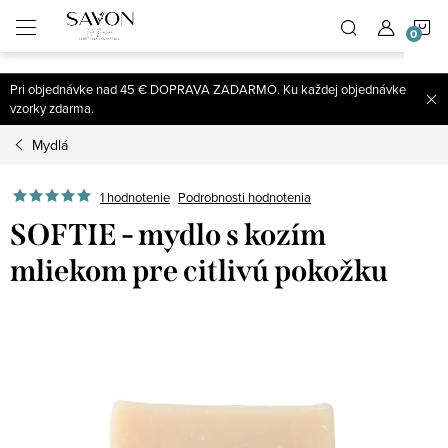
;
N
Prejsť
na
obsah
K
Pri objednávke nad 45 € DOPRAVA ZADARMO. Ku každej objednávke
vzorky zdarma.
Mydlá
1 hodnotenie
Podrobnosti hodnotenia
SOFTIE - mydlo s kozím
mliekom pre citlivú pokožku