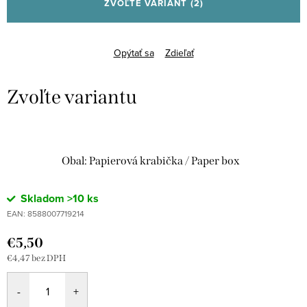
ZVOĽTE VARIANT
(2)
Opýtať sa
Zdieľať
Obal: Papierová krabička / Paper box
Skladom
>10 ks
EAN:
8588007719214
€5,50
€4,47 bez DPH