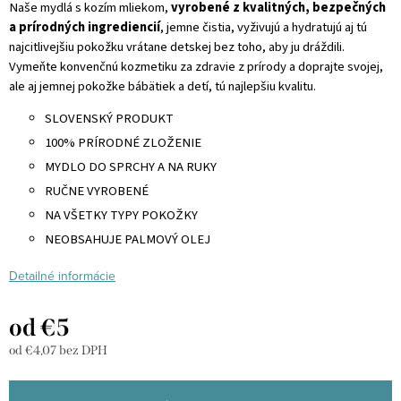
Naše mydlá s kozím mliekom,
vyrobené z kvalitných, bezpečných
a prírodných ingrediencií
, jemne čistia, vyživujú a hydratujú aj tú
najcitlivejšiu pokožku vrátane detskej bez toho, aby ju dráždili.
Vymeňte konvenčnú kozmetiku za zdravie z prírody a doprajte svojej,
ale aj jemnej pokožke bábätiek a detí, tú najlepšiu kvalitu.
SLOVENSKÝ PRODUKT
100% PRÍRODNÉ ZLOŽENIE
MYDLO DO SPRCHY A NA RUKY
RUČNE VYROBENÉ
NA VŠETKY TYPY POKOŽKY
NEOBSAHUJE PALMOVÝ OLEJ
Detailné informácie
od
€5
od
€4,07
bez DPH
Jednotková
cena: