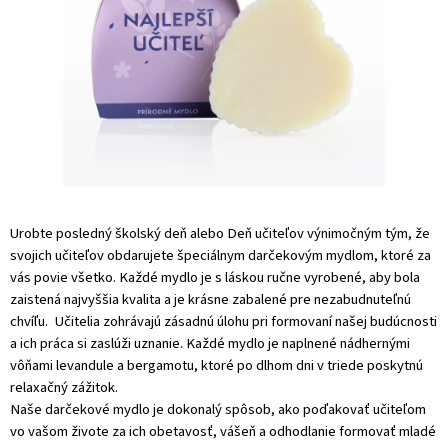
Urobte posledný školský deň alebo Deň učiteľov výnimočným tým, že
svojich učiteľov obdarujete špeciálnym darčekovým mydlom, ktoré za
vás povie všetko. Každé mydlo je s láskou ručne vyrobené, aby bola
zaistená najvyššia kvalita a je krásne zabalené pre nezabudnuteľnú
chvíľu.
Učitelia zohrávajú zásadnú úlohu pri formovaní našej budúcnosti
a ich práca si zaslúži uznanie. Každé mydlo je naplnené nádhernými
vôňami levandule a bergamotu, ktoré po dlhom dni v triede poskytnú
relaxačný zážitok.
Naše darčekové mydlo je dokonalý spôsob, ako poďakovať učiteľom
vo vašom živote za ich obetavosť, vášeň a odhodlanie formovať mladé