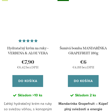
Hydratačný krém na ruky -
Šumivá bomba MANDARÍNKA
VERBENA & ALOE VERA
GRAPEFRUIT 180g
€7,90
€6
€6,42 bez DPH
€4,88 bez DPH
DO KOŠÍKA
DO KOŠÍKA
Skladom
>10 ks
Skladom
2 ks
Ľahký hydratačný krém na ruky
Mandarínka Grapefruit – Kúpeľ
so sviežou vôňou, s konopným
plný sviežosti a energie