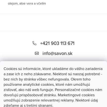
olejom, aloe vera a včelím
Zažite osviežujúci zážitok
s
voskom – výživa bez mastného
našou šumivou bombou do
filmu.
kúpeľa – Mandarínka Grapefruit.
Táto bomba vás prenesie do
✓ Intenzívna
tropického raja, kde sa snúbi
hydratácia
Z
citrusová sviežosť mandarínky a
šťavnatý nádych grapefruitu.
Je
á
+421 903 113 671
ideálna na ráno, keď
✓ 100%
p
potrebujete nastartovať deň,
info
@
savon.sk
prírodné
alebo na večer, keď si chcete
ä
dopriať svieži únik od
zloženie
t
každodenného stresu.
Cookies sú informácie, ktoré ukladáme do vášho zariadenia
i
a zase ich z neho získavame. Niektoré sú naozaj potrebné -
✓ Regenerácia
Šumivá bomba Mandarínka
bez nich by stránka vôbec nefungovala. Okrem toho
e
Grapefruit je
skvelý spôsob, ako
používame analytické cookies, ktoré nám umožňujú
si dopriať chvíle pohody plné
Blog
✓ Vhodné pre
zisťovať, ako náš web funguje. Personalizačné cookies nám
osvieženia, alebo ako darček
dovoľujú prispôsobovať stránku. Marketingové cookies
namáhané ruky
pre tých, ktorí milujú citrusové
umožňujú zobrazenie relevantnej reklamy. Niektoré údaj
vône a revitalizujúce kúpeľné
savon.sk
zdieľame aj s tretími stranami.