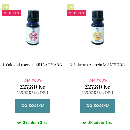
V
n
Tip
Tip
ý
Nejprodávanější
-49 %
-49 %
í
p
p
Abecedně
i
r
s
o
p
d
r
u
1. čakrová esencia MULADHARA
3. čakrová esencia MANIPURA
o
k
d
t
455,50 Kč
455,50 Kč
u
227,80 Kč
227,80 Kč
ů
185,20 Kč bez DPH
185,20 Kč bez DPH
k
t
DO KOŠÍKU
DO KOŠÍKU
ů
Skladem
3 ks
Skladem
1 ks