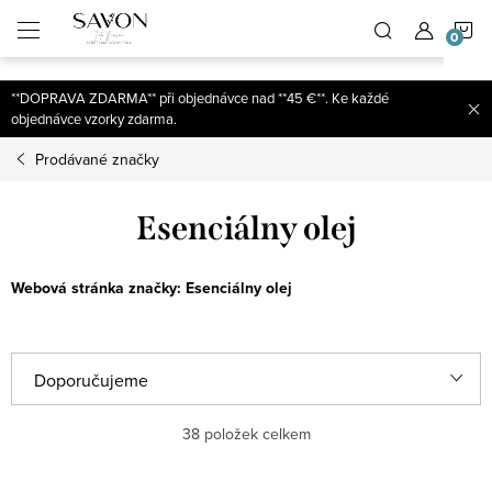
;
N
Přejít
na
obsah
K
**DOPRAVA ZDARMA** při objednávce nad **45 €**. Ke každé
objednávce vzorky zdarma.
Prodávané značky
Esenciálny olej
Webová stránka značky:
Esenciálny olej
Ř
Doporučujeme
a
Nejlevnější
38
položek celkem
z
e
Nejdražší