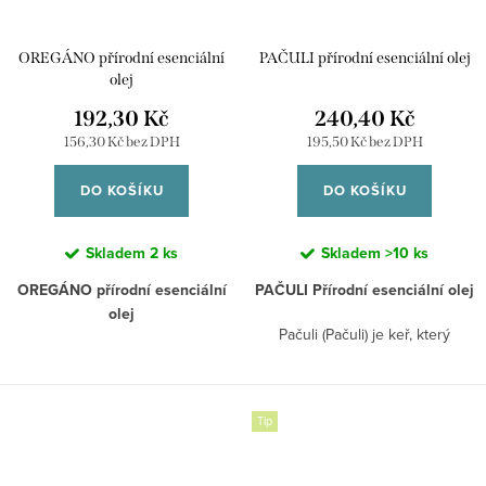
Vytvořte si vlastní oázu klidu,
energie nebo soustředění
OREGÁNO přírodní esenciální
PAČULI přírodní esenciální olej
kdykoliv a kdekoliv!
olej
192,30 Kč
240,40 Kč
156,30 Kč bez DPH
195,50 Kč bez DPH
DO KOŠÍKU
DO KOŠÍKU
Skladem
2 ks
Skladem
>10 ks
OREGÁNO přírodní esenciální
PAČULI Přírodní esenciální olej
olej
Pačuli (Pačuli) je keř, který
Oregano je velmi silný éterický
pochází z tropických částí Asie.
olej, a jeho používání bychom
Přírodní esenciální olej má
měli začít velmi opatrně. Má
zemitou, jemně sladkou,
Tip
silnou intenzivní vůni, která je
kořenitou vůni. Původně byl
skvělá na dezinfekci při
používán především pro své
sezónních chorobách. Když je
hmyzu odpuzující vlastnosti jako