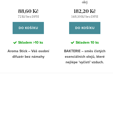
životných potrieb a je tu výrazná
olej
Hovorí sa jej aj čakra
môžeme cítiť radosť, šťastie a
disharmónia medzi mužskými a
UVEDOMENIA- súvisí s
eufóriu. Akonáhle dôjde k
88,60 Kč
182,20 Kč
ženskými energiami. Človek žije
jasnozrivosťou. Učí nás používať
oslabeniu tejto čakry, prejaví sa
72 Kč bez DPH
148,10 Kč bez DPH
skôr v predstavách, ako v realite.
intuíciu. Intuícia je náš jediný a
to v celom našom tele. Keď dôjde
spoľahlivý radca. Intuícia je to, čo
k uzavretiu 7. čakry trpí celé naše
DO KOŠÍKU
DO KOŠÍKU
nás napadne ako prvé. Má tmavo
fyzické telo, ale lekári nič
modrú až indigovú farbu a
nenájdu. Keď tento stav
nachádza sa uprostred čela,
pretrváva, nastáva smrť. Z
Skladem
>10 ks
Skladem
10 ks
respektíve je vnútri hlavy.
psychického hľadiska tu môžeme
Aroma Stick – Váš osobní
BAKTERIE – směs čistých
nájsť schizofrénie, Parkinsonovu
difuzér bez námahy
esenciálních olejů, které
chorobu, epilepsiu, demenciu- i
nejlépe 'vyčistí' vzduch.
senilnú, depresie a úplné
Objevte nový způsob, jak si užít
zúfalstvá. Preto nie je náhoda, že
přírodní aromaterapii kdykoliv a
Směs esenciálních olejů, které
úplné zúfalstvo človek vyjadruje
kdekoliv s naším Aroma Stickem.
mají antibakteriální účinky.
tým, že si položí ruky na temeno
Tento jednoduchý, ale efektivní
Esenciální oleje, které mají silnou
hlavy.
produkt je ideálním způsobem,
schopnost ničit viry a bakterie.
jak si přinést atmosféru relaxace
Podporují imunitní systém a
Ľudia s narušenou funkciou
a pohody do každodenního
mohou sloužit i jako prevence. A
siedmej čakry potrebujú
života.
jak nejlépe tuto směs využít?
láskyplné vedenie, ktoré im
Nakapejte ji do difuzéru a nechte