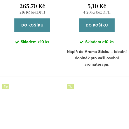
do vašeho života pocit harmonie,
265,70 Kč
5,10 Kč
vám to správné pocity, harmonii a
svěžesti a pohody. Dopřejte si
klid, který potřebujete.
216 Kč bez DPH
4,20 Kč bez DPH
přírodní péči s mandarinkovým
esenciálním olejem a užívejte si
DO KOŠÍKU
DO KOŠÍKU
jeho blahodárné účinky na tělo i
mysl.
Skladem
>10 ks
Skladem
>10 ks
Více informací najdete níže.
Náplň do Aroma Sticku – ideální
doplněk pro vaši osobní
aromaterapii.
Naše náplň je navržena tak, aby
vám poskytla čerstvý zážitek z
esenciálních olejů. Jednoduše ji
Tip
Tip
vložte do Aroma Sticku a užívejte
si jemnou vůni podle svých
preferencí. Na našem eshopu
najdete širokou nabídku
esenciálních olejů, které si
můžete vybrat a naplnit stick
přesně podle svých potřeb.