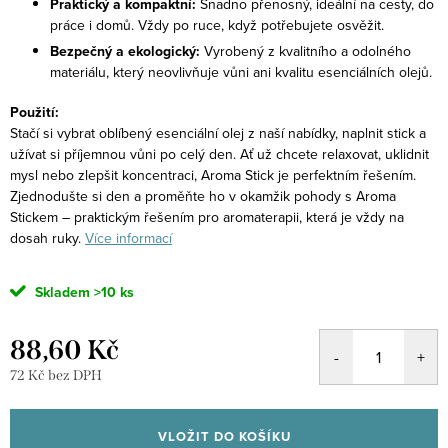
Praktický a kompaktní:
Snadno přenosný, ideální na cesty, do
práce i domů. Vždy po ruce, když potřebujete osvěžit.
Bezpečný a ekologický:
Vyrobený z kvalitního a odolného
materiálu, který neovlivňuje vůni ani kvalitu esenciálních olejů.
Použití:
Stačí si vybrat oblíbený esenciální olej z naší nabídky, naplnit stick a
užívat si příjemnou vůni po celý den. Ať už chcete relaxovat, uklidnit
mysl nebo zlepšit koncentraci, Aroma Stick je perfektním řešením.
Zjednodušte si den a proměňte ho v okamžik pohody s Aroma
Stickem – praktickým řešením pro aromaterapii, která je vždy na
dosah ruky.
Více informací
Skladem
>10 ks
88,60 Kč
72 Kč bez DPH
Měrná
cena:
VLOŽIT DO KOŠÍKU