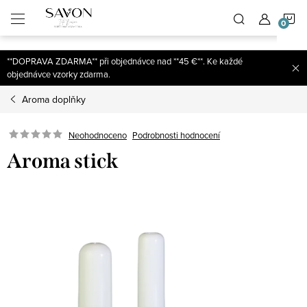
;
N
Přejít
na
obsah
K
**DOPRAVA ZDARMA** při objednávce nad **45 €**. Ke každé
objednávce vzorky zdarma.
Aroma doplňky
Neohodnoceno
Podrobnosti hodnocení
Aroma stick