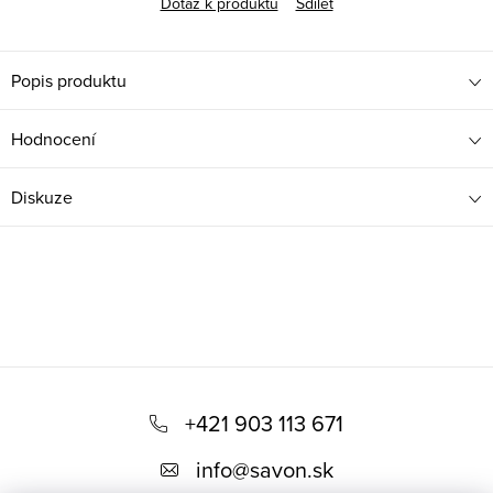
Dotaz k produktu
Sdílet
Popis produktu
Hodnocení
Diskuze
Z
á
+421 903 113 671
p
info
@
savon.sk