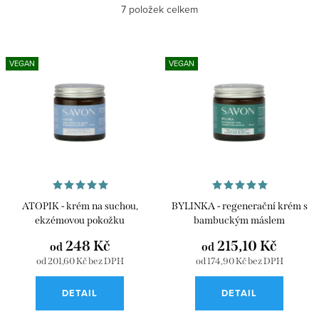
Nejlevnější
7
položek celkem
z
e
Nejdražší
V
n
VEGAN
VEGAN
ý
Nejprodávanější
í
p
p
Abecedně
i
r
s
o
p
d
r
u
ATOPIK - krém na suchou,
BYLINKA - regenerační krém s
o
k
ekzémovou pokožku
bambuckým máslem
d
248 Kč
215,10 Kč
t
od
od
u
od 201,60 Kč bez DPH
od 174,90 Kč bez DPH
ů
k
DETAIL
DETAIL
t