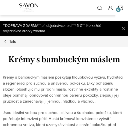
;
N
Přejít
na
obsah
K
**DOPRAVA ZDARMA** při objednávce nad **45 €**. Ke každé
objednávce vzorky zdarma.
Tělo
Krémy s bambuckým máslem
Krémy s bambuckým máslem poskytují hloubkovou výživu, hydrataci
a regeneraci pro suchou a unavenou pokožku. Díky bohatému
složení obsahujícímu přírodní másla, rostlinné extrakty a rostlinné
oleje pomáhají obnovovat ochrannou bariéru pokožky, zlepšují její
pružnost a zanechávají ji jemnou, hladkou a vláčnou.
Jsou ideální volbou pro suchou, citlivou a šupinatou pokožku, která
potřebuje intenzivní péči. Hustá krémová konzistence vytváří
ochrannou vrstvu, která uzamyká vlhkost a chrání pokožku před