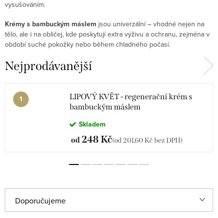
vysušováním.
Krémy s bambuckým máslem
jsou univerzální – vhodné nejen na
tělo, ale i na obličej, kde poskytují extra výživu a ochranu, zejména v
období suché pokožky nebo během chladného počasí.
Nejprodávanější
LIPOVÝ KVĚT - regenerační krém s
bambuckým máslem
Skladem
248 Kč
od
(od 201,60 Kč bez DPH)
Ř
Doporučujeme
a