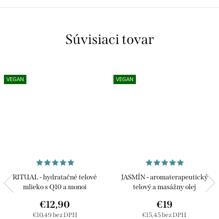
Súvisiaci tovar
VEGAN
VEGAN
RITUAL - hydratačné telové
JASMÍN - aromaterapeutický
mlieko s Q10 a monoi
telový a masážny olej
€12,90
€19
€10,49 bez DPH
€15,45 bez DPH