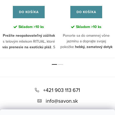
DO KOŠÍKA
DO KOŠÍKA
Skladom
>10 ks
Skladom
>10 ks
Prežite neopakovateľný zážitok
Ponorte sa do omamnej vône
jazmínu a doprajte svojej
s telovým mliekom RITUAL, ktoré
pokožke
hebký, zamatový dotyk
vás prenesie na exotickú pláž
. S
exotiky
. Zmyselný masážny olej s
olejom z monoi, ktorý pokožku
zanecháva hodvábnu, jemnú a
hedonistickou vôňou jazmínu je
tiež hydratovanú a vôňou
zmesou čistých, prírodných
tahitského kvetu tiaré, bude
rastlinných olejov
. Táto
každý váš pohyb pripomínať teplé
výnimočná kombinácia
zanechá
Z
dni zaliate slnkom.
vašu pokožku žiarivú a
á
prepožičia jej nádhernú
+421 903 113 671
Telové mlieko
RITUAL
nie je len
kvetinovú vôňu
. Jazmínový
p
obyčajný produkt, ale naozajstný
info
@
savon.sk
telový masážny olej je výnimočný
rituál, ktorý
spája vôňu,
ä
tým, že je určený
na relaxačnú
hydratáciu a vyživujúcu
aromaterapeutickú masáž
t