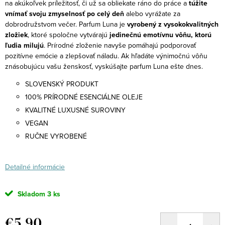
na akúkoľvek príležitosť, či už sa obliekate ráno do práce a
túžite
vnímať svoju zmyselnosť po celý deň
alebo vyrážate za
dobrodružstvom večer.
Parfum Luna je
vyrobený z vysokokvalitných
zložiek
, ktoré spoločne vytvárajú
jedinečnú emotívnu vôňu, ktorú
ľudia milujú
. Prírodné zloženie navyše pomáhajú podporovať
pozitívne emócie a zlepšovať náladu. Ak hľadáte výnimočnú vôňu
znásobujúcu vašu ženskosť, vyskúšajte parfum Luna ešte dnes.
SLOVENSKÝ PRODUKT
100% PRÍRODNÉ ESENCIÁLNE OLEJE
KVALITNÉ LUXUSNÉ SUROVINY
VEGAN
RUČNE VYROBENÉ
Detailné informácie
Skladom
3 ks
€5,90