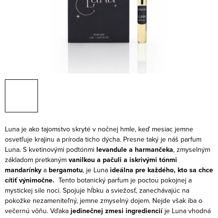
Luna je ako tajomstvo skryté v nočnej hmle, keď mesiac jemne
osvetľuje krajinu a príroda ticho dýcha. Presne taký je náš parfum
Luna. S kvetinovými podtónmi
levandule a harmančeka
, zmyselným
základom pretkaným
vanilkou a pačuli a iskrivými tónmi
mandarínky
a
bergamotu
, je Luna
ideálna pre každého, kto sa chce
cítiť výnimočne.
Tento botanický parfum je poctou pokojnej a
mystickej sile noci. Spojuje hĺbku a sviežosť, zanechávajúc na
pokožke nezameniteľný, jemne zmyselný dojem. Nejde však iba o
večernú vôňu. Vďaka
jedinečnej zmesi ingrediencií
je Luna vhodná