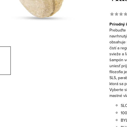
Prírodný 
Prebuďte 
navrhnutý
obsahuje 
čistí a r
svieže a ľ
šampón va
uniesť prí
filozofia 
SLS, parab
ktorá sa p
Vyberte s
mastné vl
SL
10
BY