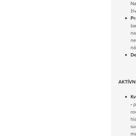
Na
ži
Pr
ša
na
ne
ná
De
AKTÍVN
Kv
-
p
ro
hl
su
ma