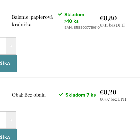
Skladom
Balenie: papierová
€8,80
>10 ks
krabička
€7,15 bez DPH
EAN:
8588007719610
ŠÍKA
€8,20
Skladom
7 ks
Obal: Bez obalu
€6,67 bez DPH
ŠÍKA