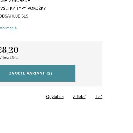
ČNE VYROBENÉ
 VŠETKY TYPY POKOŽKY
OBSAHUJE SLS
informácie
€8,20
7
bez DPH
tková
ZVOĽTE VARIANT
(2)
Opýtať sa
Zdieľať
Tlač