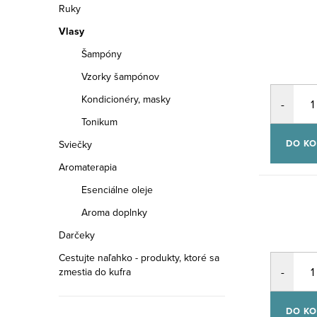
Ruky
Vlasy
Šampóny
Vzorky šampónov
Kondicionéry, masky
Tonikum
DO KO
Sviečky
Aromaterapia
Esenciálne oleje
Aroma doplnky
Darčeky
Cestujte naľahko - produkty, ktoré sa
zmestia do kufra
DO KO