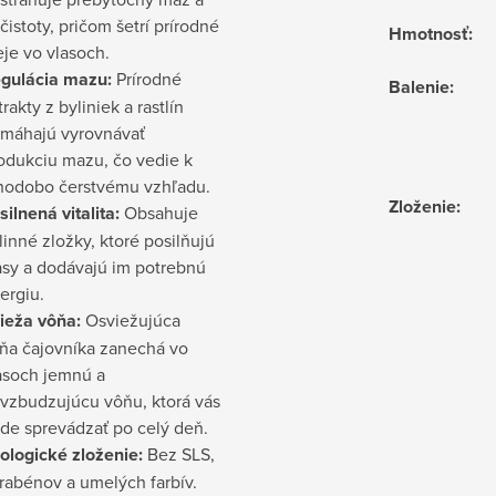
čistoty, pričom šetrí prírodné
Hmotnosť
:
eje vo vlasoch.
gulácia mazu:
Prírodné
Balenie
:
trakty z byliniek a rastlín
máhajú vyrovnávať
odukciu mazu, čo vedie k
hodobo čerstvému vzhľadu.
Zloženie
:
silnená vitalita:
Obsahuje
linné zložky, ktoré posilňujú
asy a dodávajú im potrebnú
ergiu.
ieža vôňa:
Osviežujúca
ňa čajovníka zanechá vo
asoch jemnú a
vzbudzujúcu vôňu, ktorá vás
de sprevádzať po celý deň.
ologické zloženie:
Bez SLS,
rabénov a umelých farbív.