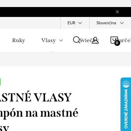
EUR
Slovenčina
NÁKU
Ruky
Vlasy
Sviečky
Darče
KOŠÍ
STNÉ VLASY
pón na mastné
sy