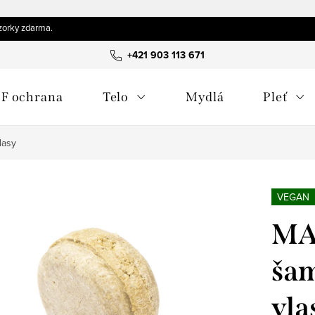
orky zdarma.
+421 903 113 671
F ochrana
Telo
Mydlá
Pleť
lasy
VEGAN
MA
šam
vla