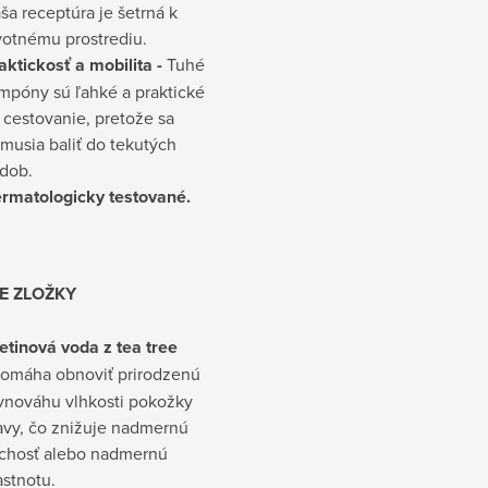
ša receptúra je šetrná k
votnému prostrediu.
aktickosť a mobilita -
Tuhé
mpóny sú ľahké a praktické
 cestovanie, pretože sa
musia baliť do tekutých
dob.
rmatologicky testované.
E ZLOŽKY
etinová voda z tea tree
omáha obnoviť prirodzenú
vnováhu vlhkosti pokožky
avy, čo znižuje nadmernú
chosť alebo nadmernú
stnotu.