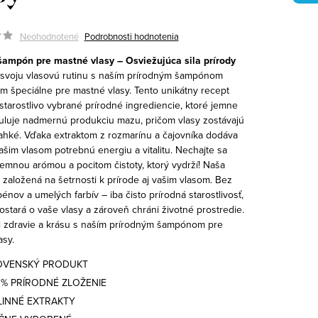
Neohodnotené
Podrobnosti hodnotenia
šampón pre mastné vlasy – Osviežujúca sila prírody
svoju vlasovú rutinu s naším prírodným šampónom
m špeciálne pre mastné vlasy. Tento unikátny recept
starostlivo vybrané prírodné ingrediencie, ktoré jemne
eguluje nadmernú produkciu mazu, pričom vlasy zostávajú
ahké.
Vďaka extraktom z rozmarínu a čajovníka dodáva
šim vlasom potrebnú energiu a vitalitu. Nechajte sa
jemnou arómou a pocitom čistoty, ktorý vydrží!
Naša
je založená na šetrnosti k prírode aj vašim vlasom. Bez
énov a umelých farbív – iba čisto prírodná starostlivosť,
ostará o vaše vlasy a zároveň chráni životné prostredie.
i zdravie a krásu s naším prírodným šampónom pre
asy.
OVENSKÝ PRODUKT
0% PRÍRODNÉ ZLOŽENIE
LINNÉ EXTRAKTY