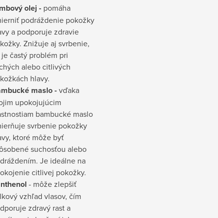
mbový olej -
pomáha
ierniť podráždenie pokožky
avy a podporuje zdravie
kožky. Znižuje aj svrbenie,
 je častý problém pri
chých alebo citlivých
kožkách hlavy.
mbucké maslo -
vďaka
ojim upokojujúcim
astnostiam bambucké maslo
ierňuje svrbenie pokožky
avy, ktoré môže byť
ôsobené suchosťou alebo
dráždením. Je ideálne na
okojenie citlivej pokožky.
nthenol
- môže zlepšiť
lkový vzhľad vlasov, čím
dporuje zdravý rast a