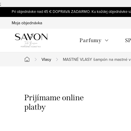
;
Prejsť
Pri objednávke nad 45 € DOPRAVA ZADARMO. Ku každej objednávke vz
na
Moja objednávka
obsah
Parfumy
SP
Vlasy
MASTNÉ VLASY šampón na mastné v
Domov
B
o
Prijímame online
č
platby
n
ý