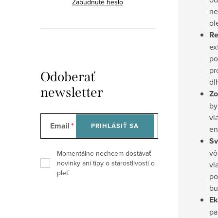
Zabudnuté heslo
ne
ol
Re
ex
po
pr
Odoberať
dl
newsletter
Zo
by
vl
Email
PRIHLÁSIŤ SA
en
Sv
vô
Momentálne nechcem dostávať
novinky ani tipy o starostlivosti o
vl
pleť.
po
bu
Ek
pa