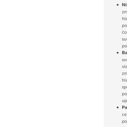
Ni
zm
hl
po
čo
su
po
Ba
sv
vl
zm
hl
sp
po
up
Pa
ce
po