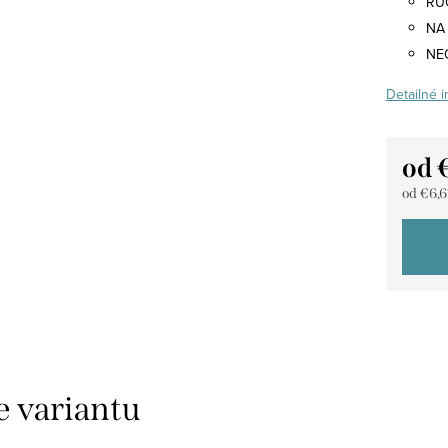
RU
NA
NE
Detailné 
od
od
€6,6
Jedno
cena: