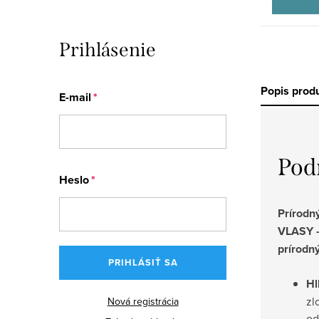
Prihlásenie
Popis prod
E-mail
Pod
Heslo
Prírod
VLASY 
prírodn
PRIHLÁSIŤ SA
Hl
zl
Nová registrácia
od