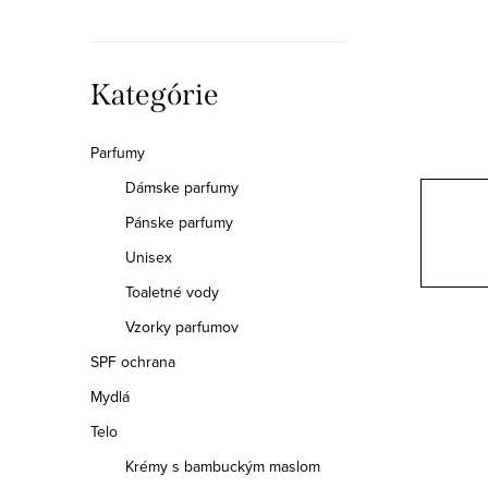
p
a
Preskočiť
Kategórie
n
kategórie
e
Parfumy
Dámske parfumy
l
Pánske parfumy
Unisex
Toaletné vody
Vzorky parfumov
SPF ochrana
Mydlá
Telo
Krémy s bambuckým maslom