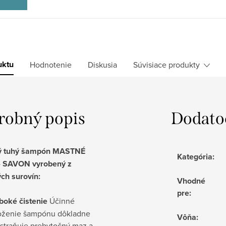
uktu
Hodnotenie
Diskusia
Súvisiace produkty
robný popis
Dodato
ný tuhý šampón MASTNÉ
Kategória
:
- SAVON vyrobený z
ých surovín:
Vhodné
pre
:
boké čistenie
Účinné
oženie šampónu dôkladne
Vôňa
:
straňuje prebytočný maz a