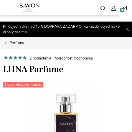
;
N
Prejsť
na
obsah
K
Pri objednávke nad 45 € DOPRAVA ZADARMO. Ku každej objednávke
vzorky zdarma.
Parfumy
2 hodnotenia
Podrobnosti hodnotenia
LUNA Parfume
Bez syntetickej parfumácie