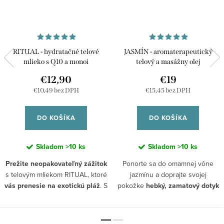
RITUAL - hydratačné telové
JASMÍN - aromaterapeutický
mlieko s Q10 a monoi
telový a masážny olej
€12,90
€19
€10,49 bez DPH
€15,45 bez DPH
DO KOŠÍKA
DO KOŠÍKA
Skladom
>10 ks
Skladom
>10 ks
Prežite neopakovateľný zážitok
Ponorte sa do omamnej vône
s telovým mliekom RITUAL, ktoré
jazmínu a doprajte svojej
vás prenesie na exotickú pláž
. S
pokožke
hebký, zamatový dotyk
olejom z monoi, ktorý pokožku
exotiky
. Zmyselný masážny olej s
zanecháva hodvábnu, jemnú a
hedonistickou vôňou jazmínu je
tiež hydratovanú a vôňou
zmesou čistých, prírodných