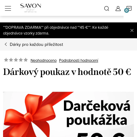
;
N
Přejít
na
obsah
K
**DOPRAVA ZDARMA** při objednávce nad **45 €**. Ke každé
objednávce vzorky zdarma.
Dárky pro každou příležitost
Neohodnoceno
Podrobnosti hodnocení
Dárkový poukaz v hodnotě 50 €