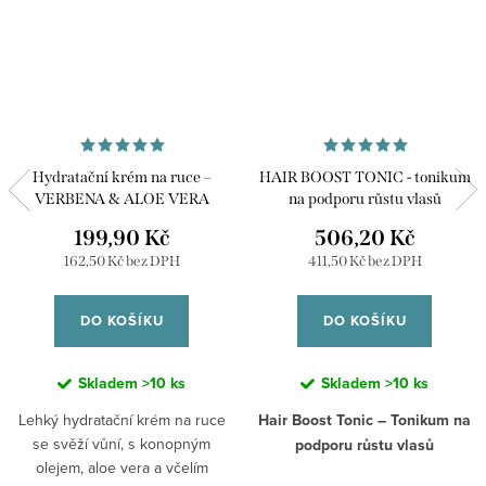
Hydratační krém na ruce –
HAIR BOOST TONIC - tonikum
VERBENA & ALOE VERA
na podporu růstu vlasů
199,90 Kč
506,20 Kč
162,50 Kč bez DPH
411,50 Kč bez DPH
DO KOŠÍKU
DO KOŠÍKU
Skladem
>10 ks
Skladem
>10 ks
Lehký hydratační krém na ruce
Hair Boost Tonic – Tonikum na
se svěží vůní, s konopným
podporu růstu vlasů
olejem, aloe vera a včelím