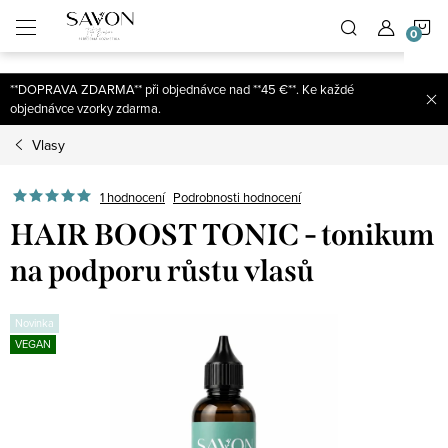
;
N
Přejít
na
obsah
K
**DOPRAVA ZDARMA** při objednávce nad **45 €**. Ke každé
objednávce vzorky zdarma.
Vlasy
1 hodnocení
Podrobnosti hodnocení
HAIR BOOST TONIC - tonikum
na podporu růstu vlasů
Novinka
VEGAN