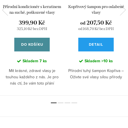
Přírodní kondicionér s keratinem
Kopřivový šampon pro oslabené
na suché, poškozené vlasy
vlasy
399,90 Kč
207,50 Kč
od
325,10 Kč bez DPH
od 168,70 Kč bez DPH
DO KOŠÍKU
DETAIL
Skladem
7 ks
Skladem
>10 ks
Mít krásné, zdravé vlasy je
Přírodní tuhý šampon Kopřiva –
touhou každého z nás. Je pro
Oživte své vlasy silou přírody
nás ctí, že vám toto přání
Vstupte do světa přírodní péče s
můžeme splnit. Mnohé běžné
naším tuhým šamponem Kopřiva,
šampony obsahují silikony a
který je skvělým řešením pro
sulfáty, které vlasy, ale i pokožku
vlasy, které potřebují obnovu a
hlavy vysušují, způsobují
vitalitu. Tento šampon s výtažkem
lámavost vlasů, jejich mdlý vzhled
Z
z kopřivy přináší sílu přírody
a podporují tvorbu lupů. náš
přímo do vaší koupelny a
keratinový kondicionér je