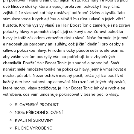
dvě klíčové složky, které zlepšují prokrvení pokožky hlavy, čímž
zajišťují, že vlasové kořínky dostávají potřebné živiny a kyslík. Tato
stimulace vede k rychlejšímu a silnějšímu růstu vlasů a jejich větší
hustotě.
Kromě výživy vlasů se Hair Boost Tonic zaměřuje i na zdraví
pokožky hlavy a pomáhá zlepšit její celkový stav. Zdravá pokožka
hlavy je totiž základem zdravého růstu vlasů.
Naše formule je jemná
a neobsahuje parabeny ani sulfáty, což ji činí ideální i pro osoby s
citlivou pokožkou hlavy. Přírodní složky působí šetrně, ale účinně,
aby vašim vlasům poskytly vše, co potřebují, bez zbytečných
chemikálií.
Použití Hair Boost Tonic je snadné a pohodlné. Stačí
nanést malé množství tonika na pokožku hlavy, jemně vmasírovat a
nechat působit. Nezanechává mastný pocit, takže jej lze používat
každý den bez nutnosti oplachování. Na rozdíl od jiných přípravků,
které mohou vlasy zatěžovat, je Hair Boost Tonic lehký a rychle se
vstřebává, což vám umožňuje pokračovat v běžné péči o vlasy.
SLOVENSKÝ PRODUKT
100% PŘÍRODNÍ SLOŽENÍ
KVALITNÍ SUROVINY
RUČNĚ VYROBENO