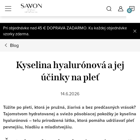
;
N
Prejsť
na
obsah
K
Pri objednávke nad 45 € DOPRAVA ZADARMO. Ku každej objednávke
vzorky zdarma.
Blog
Kyselina hyalurónová a jej
účinky na pleť
14.6.2026
Túžite po pleti, ktorá je pružná, žiarivá a bez predčasných vrások?
Tajomstvom hydratovanej a sviežo pôsobiacej pokožky je kyselina
hyalurónová – telu prirodzená látka, ktorá pomáha udržiavať pleť
pevnejšiu, hladšiu a mladistvejšiu.