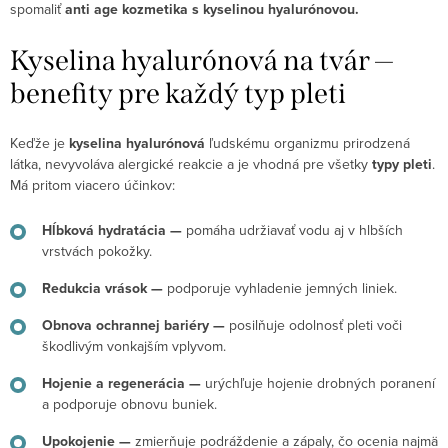
spomaliť
anti age kozmetika s kyselinou
hyalurónovou.
Kyselina hyalurónová na tvár —
benefity pre každý typ pleti
Keďže je
kyselina hyalurónová
ľudskému organizmu prirodzená
látka, nevyvoláva alergické reakcie a je vhodná pre všetky
typy pleti
.
Má pritom viacero účinkov:
Hĺbková hydratácia —
pomáha udržiavať vodu aj v hlbších
vrstvách pokožky.
Redukcia vrások —
podporuje vyhladenie jemných liniek.
Obnova ochrannej bariéry —
posilňuje odolnosť pleti voči
škodlivým vonkajším vplyvom.
Hojenie a regenerácia —
urýchľuje hojenie drobných poranení
a podporuje obnovu buniek.
Upokojenie —
zmierňuje podráždenie a zápaly, čo ocenia najmä