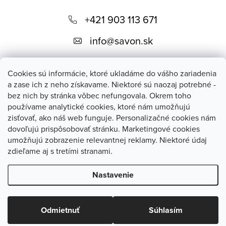
Z
á
+421 903 113 671
p
info
@
savon.sk
ä
t
Cookies sú informácie, ktoré ukladáme do vášho zariadenia
i
a zase ich z neho získavame. Niektoré sú naozaj potrebné -
bez nich by stránka vôbec nefungovala. Okrem toho
e
používame analytické cookies, ktoré nám umožňujú
Blog
zisťovať, ako náš web funguje. Personalizačné cookies nám
dovoľujú prispôsobovať stránku. Marketingové cookies
umožňujú zobrazenie relevantnej reklamy. Niektoré údaj
savon.sk
zdieľame aj s tretími stranami.
Nastavenie
Copyright 2026
SAVON - prírodná kozmetika
. Všetky práva
vyhradené.
Upraviť nastavenie cookies
Odmietnuť
Súhlasím
Vytvoril Shoptet