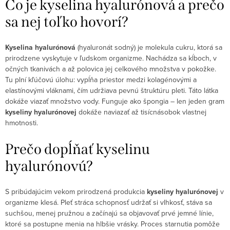
Čo je kyselina hyalurónová a prečo
sa nej toľko hovorí?
Kyselina hyalurónová
(hyaluronát sodný) je molekula cukru, ktorá sa
prirodzene vyskytuje v ľudskom organizme. Nachádza sa kĺboch, v
očných tkanivách a až polovica jej celkového množstva v pokožke.
Tu plní kľúčovú úlohu: vypĺňa priestor medzi kolagénovými a
elastínovými vláknami, čím udržiava pevnú štruktúru pleti. Táto látka
dokáže viazať množstvo vody. Funguje ako špongia – len jeden gram
kyseliny
hyalurónovej
dokáže naviazať až tisícnásobok vlastnej
hmotnosti.
Prečo dopĺňať kyselinu
hyalurónovú?
S pribúdajúcim vekom prirodzená produkcia
kyseliny hyalurónovej
v
organizme klesá. Pleť stráca schopnosť udržať si vlhkosť, stáva sa
suchšou, menej pružnou a začínajú sa objavovať prvé jemné línie,
ktoré sa postupne menia na hlbšie vrásky. Proces starnutia pomôže