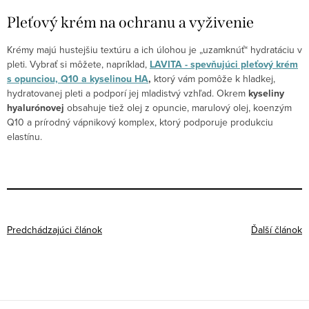
Pleťový krém na ochranu a vyživenie
Krémy majú hustejšiu textúru a ich úlohou je „uzamknúť“ hydratáciu v
pleti. Vybrať si môžete, napríklad,
LAVITA - spevňujúci pleťový krém
s opunciou, Q10 a kyselinou HA
,
ktorý vám pomôže k hladkej,
hydratovanej pleti a podporí jej mladistvý vzhľad. Okrem
kyseliny
hyalurónovej
obsahuje tiež olej z opuncie, marulový olej, koenzým
Q10 a prírodný vápnikový komplex, ktorý podporuje produkciu
elastínu.
Predchádzajúci článok
Ďalší článok