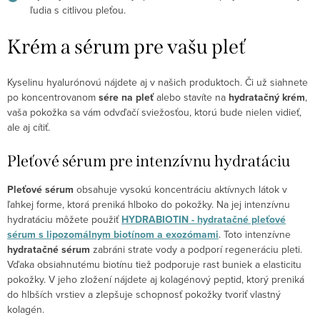
ľudia s citlivou pleťou.
Krém a sérum pre vašu pleť
Kyselinu hyalurónovú nájdete aj v našich produktoch. Či už siahnete
po koncentrovanom
sére na pleť
alebo stavíte na
hydratačný krém
,
vaša pokožka sa vám odvďačí sviežosťou, ktorú bude nielen vidieť,
ale aj cítiť.
Pleťové sérum pre intenzívnu hydratáciu
Pleťové sérum
obsahuje vysokú koncentráciu aktívnych látok v
ľahkej forme, ktorá preniká hlboko do pokožky. Na jej intenzívnu
hydratáciu môžete použiť
HYDRABIOTIN - hydratačné pleťové
sérum s lipozomálnym biotínom a exozómami
. Toto intenzívne
hydratačné sérum
zabráni strate vody a podporí regeneráciu pleti.
Vďaka obsiahnutému biotínu tiež podporuje rast buniek a elasticitu
pokožky. V jeho zložení nájdete aj kolagénový peptid, ktorý preniká
do hlbších vrstiev a zlepšuje schopnosť pokožky tvoriť vlastný
kolagén.