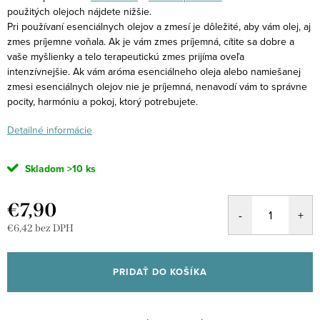
použitých olejoch nájdete nižšie.
Pri používaní esenciálnych olejov a zmesí je dôležité, aby vám olej, aj
zmes príjemne voňala. Ak je vám zmes príjemná, cítite sa dobre a
vaše myšlienky a telo terapeutickú zmes prijíma oveľa
intenzívnejšie. Ak vám aróma esenciálneho oleja alebo namiešanej
zmesi esenciálnych olejov nie je príjemná, nenavodí vám to správne
pocity, harmóniu a pokoj, ktorý potrebujete.
Detailné informácie
Skladom
>10 ks
€7,90
€6,42 bez DPH
Jednotková
cena:
PRIDAŤ DO KOŠÍKA