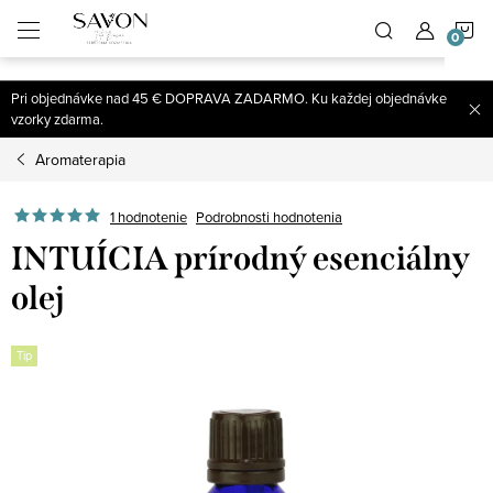
;
N
Prejsť
na
obsah
K
Pri objednávke nad 45 € DOPRAVA ZADARMO. Ku každej objednávke
vzorky zdarma.
Aromaterapia
1 hodnotenie
Podrobnosti hodnotenia
INTUÍCIA prírodný esenciálny
olej
Tip