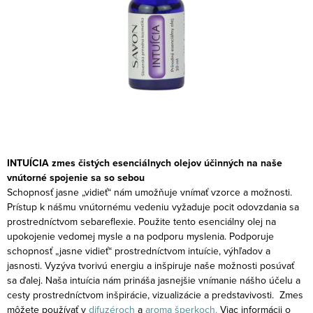
INTUÍCIA zmes čistých esenciálnych olejov
účinných na naše
vnútorné spojenie sa so sebou
Schopnosť jasne „vidieť“ nám umožňuje vnímať vzorce a možnosti.
Prístup k nášmu vnútornému vedeniu vyžaduje pocit odovzdania sa
prostredníctvom sebareflexie. Použite tento esenciálny olej na
upokojenie vedomej mysle a na podporu myslenia. Podporuje
schopnosť „jasne vidieť“ prostredníctvom intuície, výhľadov a
jasnosti. Vyzýva tvorivú energiu a inšpiruje naše možnosti posúvať
sa ďalej. Naša intuícia nám prináša jasnejšie vnímanie nášho účelu a
cesty prostredníctvom inšpirácie, vizualizácie a predstavivosti.
Zmes
môžete používať v
difuzéroch
a
aroma šperkoch.
Viac informácii o