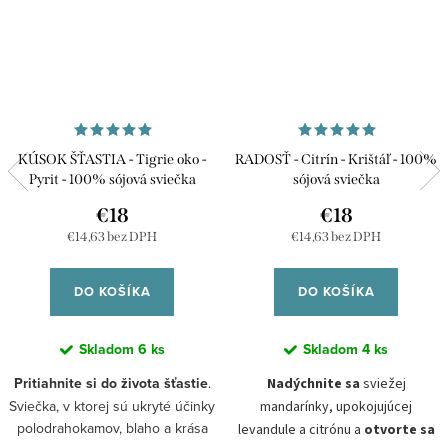
KÚSOK ŠŤASTIA - Tigrie oko -
RADOSŤ - Citrín - Krištáľ - 100%
Pyrit - 100% sójová sviečka
sójová sviečka
€18
€18
€14,63 bez DPH
€14,63 bez DPH
DO KOŠÍKA
DO KOŠÍKA
Skladom
6 ks
Skladom
4 ks
Pritiahnite si do života šťastie
.
Nadýchnite sa
sviežej
Sviečka, v ktorej sú ukryté účinky
mandarínky, upokojujúcej
polodrahokamov, blaho a krása
levandule a citrónu a
otvorte sa