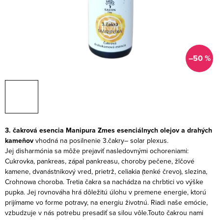
–50 %
3. čakrová esencia Manipura
Zmes esenciálnych olejov a drahých
kameňov
v
hodná
na
posilnenie
3
.čakry
–
solar plexus
.
Jej
disharmónia sa môže prejaviť nasledovnými ochoreniami:
Cukrovka, pankreas, zápal pankreasu, choroby pečene, žlčové
kamene, dvanástnikový vred, prietrž, celiakia (tenké črevo), slezina,
Crohnowa choroba.
Tretia čakra sa nachádza na chrbtici vo výške
pupka. Jej rovnováha hrá dôležitú úlohu v premene energie, ktorú
prijímame vo forme potravy, na energiu životnú. Riadi naše emócie,
vzbudzuje v nás potrebu presadiť sa silou vôle.Touto čakrou nami