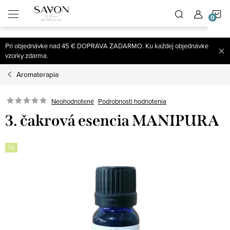
;
N
Prejsť
na
obsah
K
Pri objednávke nad 45 € DOPRAVA ZADARMO. Ku každej objednávke
vzorky zdarma.
Aromaterapia
Neohodnotené
Podrobnosti hodnotenia
3. čakrová esencia MANIPURA
Tip