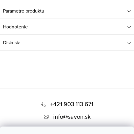
Parametre produktu
Hodnotenie
Diskusia
Z
á
+421 903 113 671
p
info
@
savon.sk
ä
t