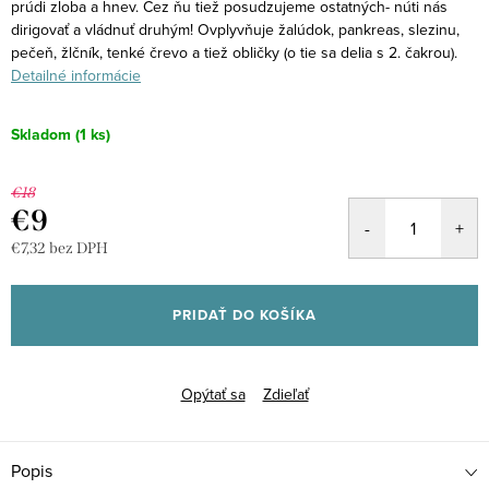
prúdi zloba a hnev. Cez ňu tiež posudzujeme ostatných- núti nás
dirigovať a vládnuť druhým! Ovplyvňuje žalúdok, pankreas, slezinu,
pečeň, žlčník, tenké črevo a tiež obličky (o tie sa delia s 2. čakrou).
Detailné informácie
Skladom
(1 ks)
€18
€9
€7,32 bez DPH
Jednotková
cena:
PRIDAŤ DO KOŠÍKA
Opýtať sa
Zdieľať
Popis