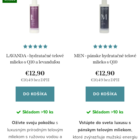
i
p
e
Abecedne
i
p
s
r
p
o
r
d
LAVANDA - hydratačné telové
MEN - pánske hydratačné telové
o
u
mlieko s Q10 a levanduľou
mlieko s Q10
d
€12,90
€12,90
k
u
€10,49 bez DPH
€10,49 bez DPH
t
k
o
DO KOŠÍKA
DO KOŠÍKA
t
v
o
Skladom
>10 ks
Skladom
>10 ks
v
Oživte svoju pokožku
s
Vstúpte do sveta luxusu s
luxusným prírodným telovým
pánskym telovým mliekom
,
mliekom s ružovou vodou a
ktoré zvýrazňuje mužskú energiu