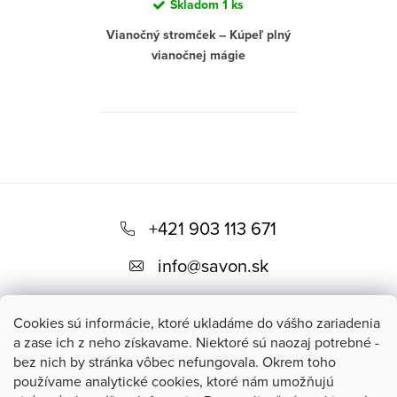
Skladom
1 ks
Nechajte sa unášať sladkou
Vianočný stromček – Kúpeľ plný
vôňou Vianoc a zažite kúpeľ
vianočnej mágie
ako nikdy predtým.
Vstúpte do sveta vianočnej
pohody s našou šumivou
bombou do kúpeľa – Vianočný
O
stromček. Táto bomba premení
váš kúpeľ na zimnú rozprávku,
v
kde sa snúbi vôňa čerstvého
Z
l
vianočného stromčeka s dotykom
á
á
+421 903 113 671
jemného korenia a citrusov.
d
Pridajte k tomu šumivé bublinky a
p
info
@
savon.sk
a
vytvorte si vlastný vianočný rituál,
ä
c
ktorý vás pohladí nielen na duši,
ale aj na pokožke.
t
i
Cookies sú informácie, ktoré ukladáme do vášho zariadenia
e
i
a zase ich z neho získavame. Niektoré sú naozaj potrebné -
Vianočný stromček je ideálny
p
bez nich by stránka vôbec nefungovala. Okrem toho
spôsob, ako sa počas sviatkov
e
r
používame analytické cookies, ktoré nám umožňujú
ponoriť do atmosféry Vianoc a