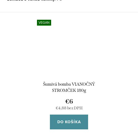
Vstúpte do sveta vianočných
vhodení do teplej vody sa jemne
sladkostí s našou
šumivou
rozpustí, uvoľní krémovo-sladkú
bombou do kúpeľa – Vianočný
arómu a premení váš kúpeľ na
VEGAN
koláč
. Táto bomba prinesie do
relaxačný rituál.
vašich kúpeľov vôňu čerstvo
Hlavné benefity:
pečeného koláča, ktorý naplní
miestnosť teplým, korenistým a
príjemne prevonia kúpeľ
sladkým arómom škorice, vanilky
sladkou, upokojujúcou
a pomarančovej kôry. Vôňa, ktorá
vôňou vanilky
vás prenesie do chvíľ strávených
hydratuje a zjemňuje
pri pečení s rodinou a zdieľaní
pokožku vďaka prírodným
vianočnej radosti.
Šumivá bomba VIANOČNÝ
olejom
STROMČEK 180g
uvoľňuje napätie a
Doprajte si počas sviatkov kúpeľ,
navodzuje pocit harmónie
ktorý vás zahreje nielen na tele,
€6
vegánska, netestovaná na
ale aj na duši.
Vianočný koláč
je
€4,88 bez DPH
zvieratách
perfektným spôsobom, ako si
vychutnať vianočný čas a pridať
DO KOŠÍKA
štipku kúpeľnej mágie do
každodenného života.