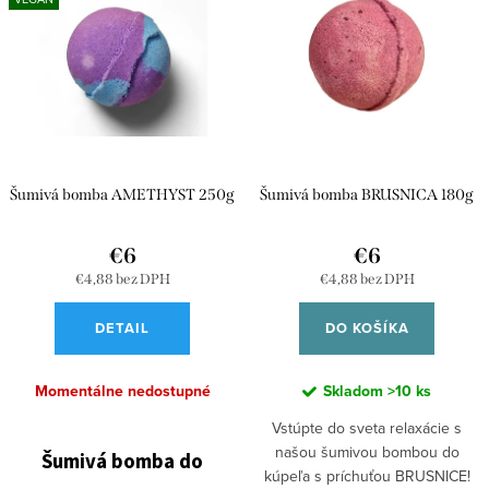
i
p
e
Abecedne
i
p
s
r
p
o
r
d
Šumivá bomba AMETHYST 250g
Šumivá bomba BRUSNICA 180g
o
u
d
€6
€6
k
u
€4,88 bez DPH
€4,88 bez DPH
t
k
o
DETAIL
DO KOŠÍKA
t
v
o
Momentálne nedostupné
Skladom
>10 ks
v
Vstúpte do sveta relaxácie s
našou šumivou bombou do
Šumivá bomba do
kúpeľa s príchuťou BRUSNICE!