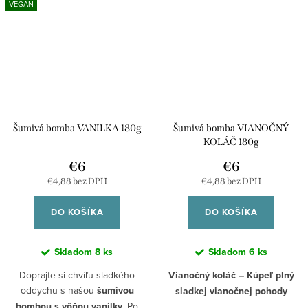
vašich kúpeľov jemnú a
VEGAN
sofistikovanosťou kvalitného
elegantnú vôňu čerstvých ruží,
vína
, táto bomba vytvorí
ktorá vás obklopí upokojujúcou
dokonalú atmosféru pre váš
atmosférou a premení
relaxačný rituál.
každodenný kúpeľ na výnimočný
zážitok.
Nechajte sa unášať vlnou
pohody
a prežite kúpeľ, ktorý vás
Ruža
je ideálna pre tých, ktorí
zrelaxuje a nabije energiou.
milujú kvetinové vône a chcú si
Šumivá bomba VANILKA 180g
Šumivá bomba VIANOČNÝ
Šumivé vínko je
ideálne na
dopriať kúpeľ, ktorý je nielen
KOLÁČ 180g
osviežujúci, ale aj výnimočne
večerný oddych alebo ako
€6
€6
zmyselný.
darček
pre milovníkov dobrého
vína a kvalitného relaxu.
€4,88 bez DPH
€4,88 bez DPH
Doprajte si chvíľu pohody a
luxusu – zažite kúpeľ plný
Uvoľnite sa. Prežite kúpeľ ako
DO KOŠÍKA
DO KOŠÍKA
ružovej krásy a harmónie.
nikdy predtým.
Skladom
8 ks
Skladom
6 ks
Doprajte si chvíľu sladkého
Vianočný koláč – Kúpeľ plný
oddychu s našou
šumivou
sladkej vianočnej pohody
bombou s vôňou vanilky
. Po