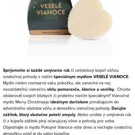
Spríjemnite si každé umývanie rúk
či celotelový kúpeľ vôňou
sviatočnej pohody s naším
špeciálnym mydlom VESELÉ VIANOCE
.
Mydlo nielen rozmazná vašu pokožku, ale zanechá na nej
neodolateľnú vianočnú
vôňu pomaranča, škorice a vanilky.
Chcete
obdarovať svojich blízkych či priateľov niečím špeciálnym? Vianočné
mydlo Merry Christmasje
ideálnym darčekom
prinášajúcim do
adventného obdobia vôňu a atmosféru vianočnej pohody.
Darujte
zážitok, ktorý skutočne poteší zmysly
. Alebo urobte z umývania rúk
či z kúpeľa zážitok plný očarujúcej vône a pohody pre seba.
Objednajte si mydlo Pokojné Vianoce ešte dnes a nechajte sviatočnú
atmosféru vojsť aj do vašej kúpeľne.