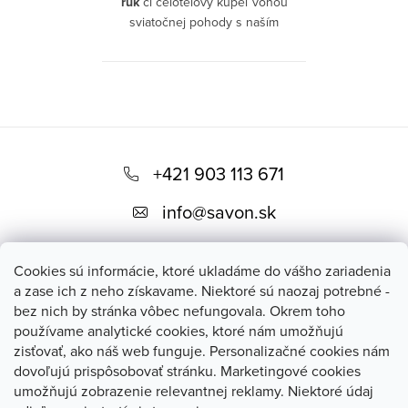
rúk
či celotelový kúpeľ vôňou
sviatočnej pohody s naším
špeciálnym mydlom Pokojné
Vianoce
. Mydlo nielen rozmazná
vašu pokožku, ale zanechá na
nej neodolateľnú vianočnú
vôňu
škorice a pomarančov
. Škorica
Z
dodáva predvianočnému obdobiu
upokojujúci nádych a pomaranč
á
+421 903 113 671
vás
osvieži a povzbudí
,.
p
info
@
savon.sk
Chcete obdarovať svojich
ä
blízkych či priateľov niečím
t
špeciálnym? Vianočné mydlo
Cookies sú informácie, ktoré ukladáme do vášho zariadenia
Pokojné Vianoce je
ideálnym
i
a zase ich z neho získavame. Niektoré sú naozaj potrebné -
darčekom
prinášajúcim do
bez nich by stránka vôbec nefungovala. Okrem toho
e
adventného obdobia vôňu a
používame analytické cookies, ktoré nám umožňujú
atmosféru vianočnej pohody.
Blog
zisťovať, ako náš web funguje. Personalizačné cookies nám
Darujte zážitok, ktorý skutočne
dovoľujú prispôsobovať stránku. Marketingové cookies
poteší zmysly
. Alebo urobte z
umožňujú zobrazenie relevantnej reklamy. Niektoré údaj
umývania rúk či z kúpeľa zážitok
savon.sk