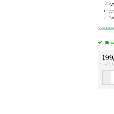
KV
VE
RU
Více infor
Skla
199
162,50
Měrná
cena: