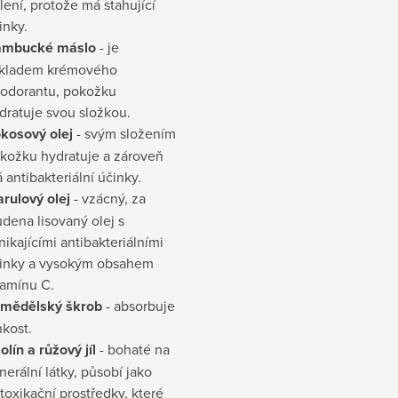
lení, protože má stahující
inky.
mbucké máslo
- je
kladem krémového
odorantu, pokožku
dratuje svou složkou.
kosový olej
- svým složením
kožku hydratuje a zároveň
 antibakteriální účinky.
rulový olej
- vzácný, za
udena lisovaný olej s
nikajícími antibakteriálními
inky a vysokým obsahem
tamínu C.
mědělský škrob
- absorbuje
hkost.
olín a růžový jíl
- bohaté na
nerální látky, působí jako
toxikační prostředky, které