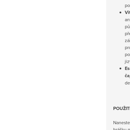
po
Vi
an
pů
př
zá
pr
po
jiz
Es
ča
de
POUŽIT
Naneste 
hrášku 