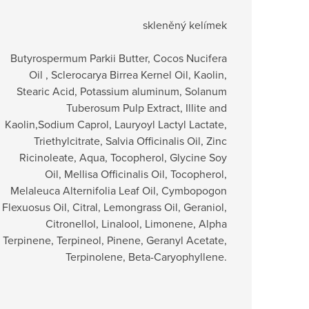
skleněný kelímek
Butyrospermum Parkii Butter, Cocos Nucifera
Oil , Sclerocarya Birrea Kernel Oil, Kaolin,
Stearic Acid, Potassium aluminum, Solanum
Tuberosum Pulp Extract, Illite and
Kaolin,Sodium Caprol, Lauryoyl Lactyl Lactate,
Triethylcitrate, Salvia Officinalis Oil, Zinc
Ricinoleate, Aqua, Tocopherol, Glycine Soy
Oil, Mellisa Officinalis Oil, Tocopherol,
Melaleuca Alternifolia Leaf Oil, Cymbopogon
Flexuosus Oil, Citral, Lemongrass Oil, Geraniol,
Citronellol, Linalool, Limonene, Alpha
Terpinene, Terpineol, Pinene, Geranyl Acetate,
Terpinolene, Beta-Caryophyllene.