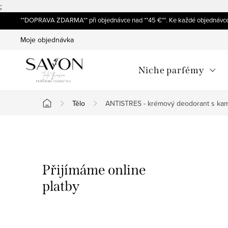
;
Přejít
**DOPRAVA ZDARMA** při objednávce nad **45 €**. Ke každé objednávce
na
Moje objednávka
obsah
Niche parfémy
Tělo
ANTISTRES - krémový deodorant s k
Domů
P
o
Přijímáme online
s
platby
t
r