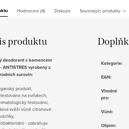
uktu
Hodnocení (4)
Diskuze
Související produkty
is produktu
Doplňk
ý deodorant s kamencem
Kategorie
:
- ANTISTRES vyrobený z
írodních surovin:
EAN
:
ganský produkt,
Vhodné
testováno na zvířatech,
pro
:
rmatologicky testováno,
ásná svěží vůně citronové
Vůně
:
duňky,
tibakteriální - zabraňuje
Objem
: