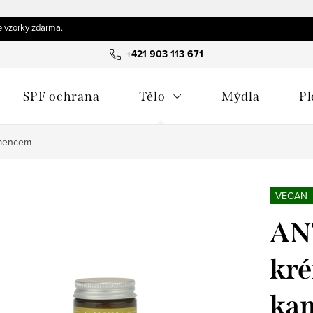
 vzorky zdarma.
+421 903 113 671
SPF ochrana
Tělo
Mýdla
Pl
amencem
VEGAN
AN
kré
ka