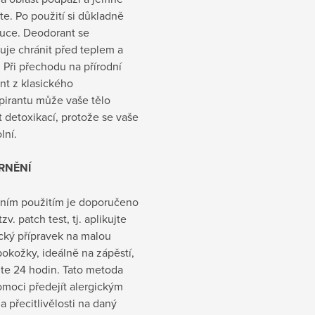
te. Po použití si důkladně
ruce. Deodorant se
uje chránit před teplem a
 Při přechodu na přírodní
nt z klasického
pirantu může vaše tělo
 detoxikací, protože se vaše
lní.
RNĚNÍ
vním použitím je doporučeno
zv. patch test, tj. aplikujte
cký přípravek na malou
okožky, ideálně na zápěstí,
jte 24 hodin. Tato metoda
moci předejít alergickým
a přecitlivělosti na daný