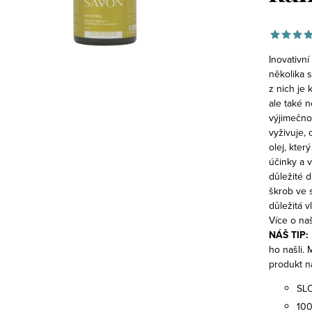
Inovativní
několika s
z nich je 
ale také n
výjimečno
vyživuje,
olej, kter
účinky a 
důležité 
škrob ve s
důležitá v
Více o na
NÁŠ TIP:
ho našli. 
produkt n
SL
10