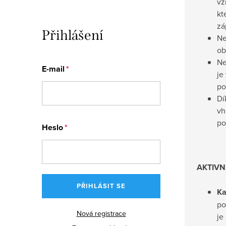
vz
kt
zá
Přihlášení
Ne
ob
Ne
E-mail
je
po
Dí
vh
po
Heslo
AKTIVN
PŘIHLÁSIT SE
K
po
Nová registrace
je