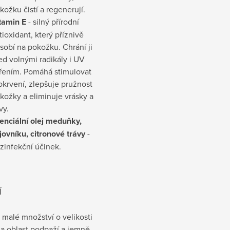
kožku čistí a regenerují.
tamin E
- silný přírodní
tioxidant, který příznivě
sobí na pokožku. Chrání ji
ed volnými radikály i UV
řením. Pomáhá stimulovat
okrvení, zlepšuje pružnost
kožky a eliminuje vrásky a
vy.
enciální olej meduňky,
jovníku, citronové trávy
-
zinfekční účinek.
Í
malé množství o velikosti
na oblast podpaží a jemně