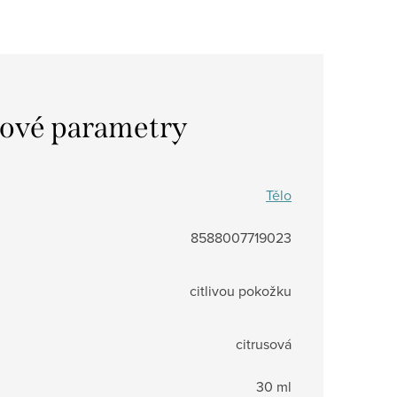
ové parametry
Tělo
8588007719023
citlivou pokožku
citrusová
30 ml