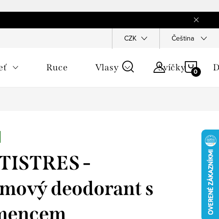
CZK
Čeština
NÁKU
eť
Ruce
Vlasy
Svíčky
D
KOŠÍ
TISTRES -
mový deodorant s
mencem