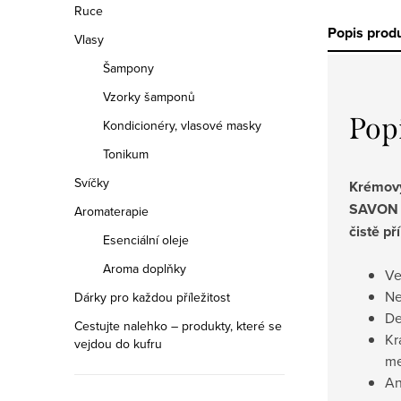
Ruce
Popis prod
Vlasy
Šampony
Vzorky šamponů
Pop
Kondicionéry, vlasové masky
Tonikum
Svíčky
Krémov
SAVON 
Aromaterapie
čistě př
Esenciální oleje
Aroma doplňky
Ve
Ne
Dárky pro každou příležitost
De
Cestujte nalehko – produkty, které se
Kr
vejdou do kufru
me
An