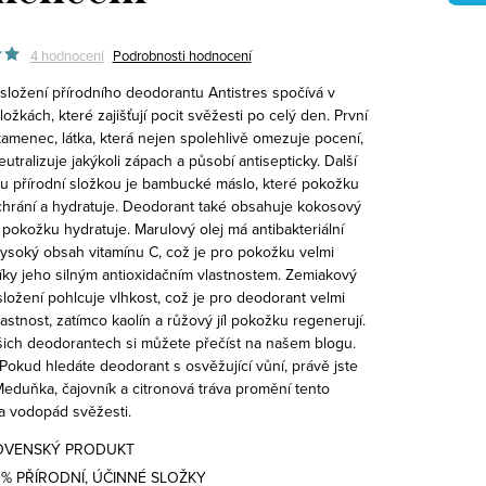
4 hodnocení
Podrobnosti hodnocení
 složení přírodního deodorantu Antistres spočívá v
ložkách, které zajišťují pocit svěžesti po celý den. První
kamenec, látka, která nejen spolehlivě omezuje pocení,
eutralizuje jakýkoli zápach a působí antisepticky.
Další
u přírodní složkou je bambucké máslo, které pokožku
 chrání a hydratuje. Deodorant také obsahuje kokosový
ý pokožku hydratuje. Marulový olej má antibakteriální
vysoký obsah vitamínu C, což je pro pokožku velmi
díky jeho silným antioxidačním vlastnostem. Zemiakový
ložení pohlcuje vlhkost, což je pro deodorant velmi
lastnost, zatímco kaolín a růžový jíl pokožku regenerují.
šich deodorantech si můžete přečíst na našem blogu.
Pokud hledáte deodorant s osvěžující vůní, právě jste
Meduňka, čajovník a citronová tráva promění tento
a vodopád svěžesti.
OVENSKÝ PRODUKT
0% PŘÍRODNÍ, ÚČINNÉ SLOŽKY