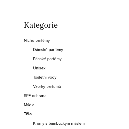
a
n
Přeskočit
Kategorie
n
kategorie
í
Niche parfémy
Dámské parfémy
p
Pánské parfémy
a
Unisex
n
Toaletní vody
e
Vzorky parfumů
SPF ochrana
l
Mýdla
Tělo
Krémy s bambuckým máslem