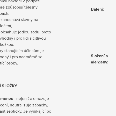
niku bakterií v podpaží,
eré způsobují tělesný
Balení
:
pach,
zanechává skvrny na
lečení,
obsahuje jedlou sodu, proto
 vhodný i pro lidi s citlivou
kožkou,
ky stahujícím účinkům je
Složení a
odný i pro nadměrně se
alergeny
:
tící osoby.
Í SLOŽKY
amenec
- nejen že omezuje
cení, neutralizuje zápachy,
 antiseptický. Je vynikající po