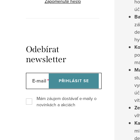
ho
Zapomenuté heslo
úč
Ba
zá
de
hy
Ko
Odebírat
po
newsletter
má
Ma
st
E-mail
PŘIHLÁSIT SE
vy
úč
Mám záujem dostávať e-maily o
vi
novinkách a akciách
Ze
vl
Ka
mi
de