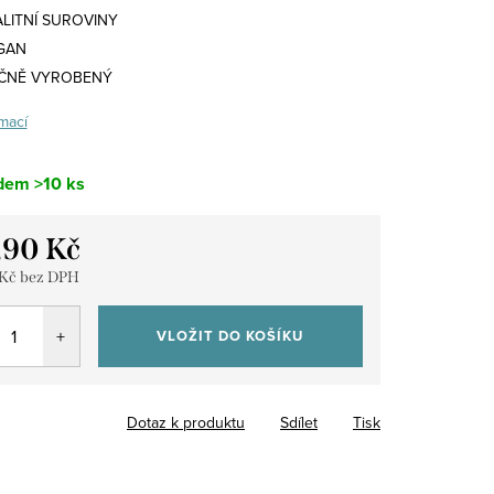
ALITNÍ SUROVINY
GAN
ČNĚ VYROBENÝ
mací
dem
>10 ks
,90 Kč
 Kč bez DPH
VLOŽIT DO KOŠÍKU
Dotaz k produktu
Sdílet
Tisk