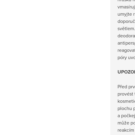
vmasíruj
umyjte 
doporuč
světlem.
deodora
antipers
reagovat
póry uvo
UPOZO
Před pr
provést t
kosmeti
plochu p
a počke
může po
reakcím 