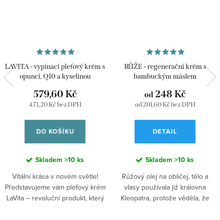
LAVITA - vypínací pleťový krém s
RŮŽE - regenerační krém s
opuncí, Q10 a kyselinou
bambuckým máslem
hyaluronovou
579,60 Kč
248 Kč
od
471,20 Kč bez DPH
od 201,60 Kč bez DPH
DO KOŠÍKU
DETAIL
Skladem
>10 ks
Skladem
>10 ks
Vítální krása v novém světle!
Růžový olej na obličej, tělo a
Představujeme vám pleťový krém
vlasy používala již královna
LaVita – revoluční produkt, který
Kleopatra, protože věděla, že
vás přenese do světa krásy a
výtažky z růžových okvětních
mládí. Jeho nová, lehká
lístků mají na pleť obzvlášť