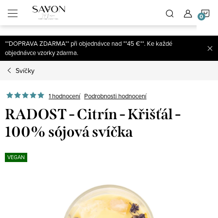
;
N
Přejít
na
obsah
K
**DOPRAVA ZDARMA** při objednávce nad **45 €**. Ke každé
objednávce vzorky zdarma.
Svíčky
1 hodnocení
Podrobnosti hodnocení
RADOST - Citrín - Křišťál -
100% sójová svíčka
VEGAN