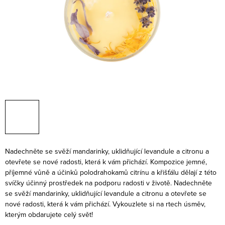
Nadechněte se svěží mandarinky, uklidňující levandule a citronu a
otevřete se nové radosti, která k vám přichází. Kompozice jemné,
příjemné vůně a účinků polodrahokamů citrínu a křišťálu dělají z této
svíčky účinný prostředek na podporu radosti v životě. Nadechněte
se svěží mandarinky, uklidňující levandule a citronu a otevřete se
nové radosti, která k vám přichází. Vykouzlete si na rtech úsměv,
kterým obdarujete celý svět!