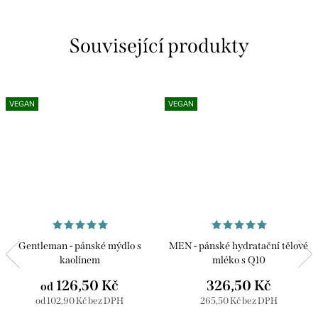
Související produkty
VEGAN
VEGAN
Gentleman - pánské mýdlo s
MEN - pánské hydratační tělové
kaolínem
mléko s Q10
126,50 Kč
326,50 Kč
od
od 102,90 Kč bez DPH
265,50 Kč bez DPH