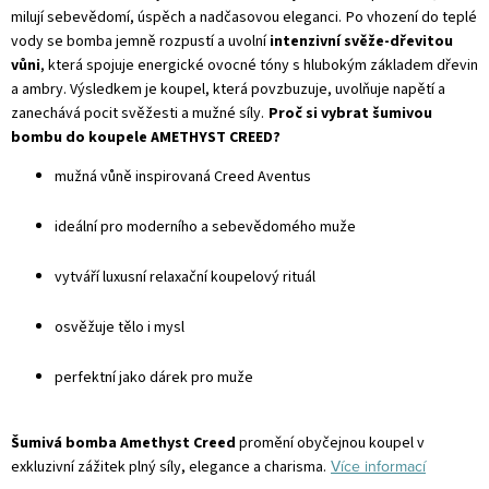
milují sebevědomí, úspěch a nadčasovou eleganci.
Po vhození do teplé
vody se bomba jemně rozpustí a uvolní
intenzivní svěže-dřevitou
vůni
, která spojuje energické ovocné tóny s hlubokým základem dřevin
a ambry. Výsledkem je koupel, která povzbuzuje, uvolňuje napětí a
zanechává pocit svěžesti a mužné síly.
Proč si vybrat šumivou
bombu do koupele AMETHYST CREED?
mužná vůně inspirovaná Creed Aventus
ideální pro moderního a sebevědomého muže
vytváří luxusní relaxační koupelový rituál
osvěžuje tělo i mysl
perfektní jako dárek pro muže
Šumivá bomba Amethyst Creed
promění obyčejnou koupel v
Více informací
exkluzivní zážitek plný síly, elegance a charisma.