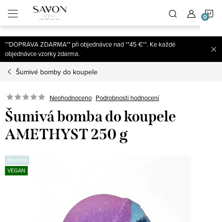
;
N
Přejít
na
obsah
K
**DOPRAVA ZDARMA** při objednávce nad **45 €**. Ke každé
objednávce vzorky zdarma.
Šumivé bomby do koupele
Neohodnoceno
Podrobnosti hodnocení
Šumivá bomba do koupele
AMETHYST 250 g
Novinka
VEGAN