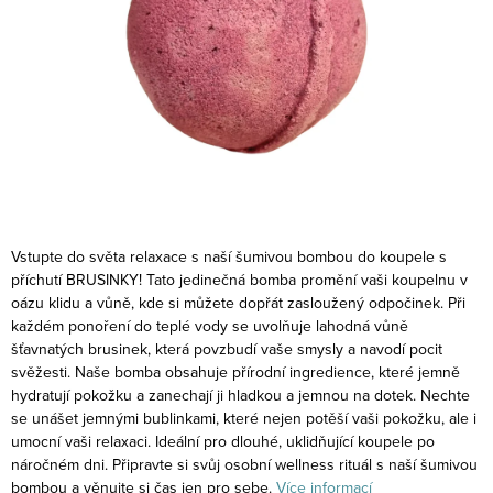
Vstupte do světa relaxace s naší šumivou bombou do koupele s
příchutí BRUSINKY! Tato jedinečná bomba promění vaši koupelnu v
oázu klidu a vůně, kde si můžete dopřát zasloužený odpočinek.
Při
každém ponoření do teplé vody se uvolňuje lahodná vůně
šťavnatých brusinek, která povzbudí vaše smysly a navodí pocit
svěžesti. Naše bomba obsahuje přírodní ingredience, které jemně
hydratují pokožku a zanechají ji hladkou a jemnou na dotek.
Nechte
se unášet jemnými bublinkami, které nejen potěší vaši pokožku, ale i
umocní vaši relaxaci. Ideální pro dlouhé, uklidňující koupele po
náročném dni. Připravte si svůj osobní wellness rituál s naší šumivou
bombou a věnujte si čas jen pro sebe.
Více informací