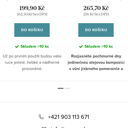
masážní olej
199,90 Kč
265,70 Kč
162,50 Kč bez DPH
216 Kč bez DPH
DO KOŠÍKU
DO KOŠÍKU
Skladem
>10 ks
Skladem
>10 ks
Už po prvním použití budou vaše
Rozjasněte pochmurné dny
ruce jemné, hebké a nádherně
jedinečnou olejovou kompozicí
provoněné.
s vůní jiskrného pomeranče a
hřejivé skořice.
Aromaterapeutické účinky těchto
✓ Intenzivní
dvou složek jsou mimořádně
hydratace
účinné zejména během deštivých
podzimních nebo mrazivých
Z
zimních dnů, když přijdete večer
✓ Přírodní
domů z práce a potřebujete
á
+421 903 113 671
složení
uvolnit napětí. Pomeranč působí
p
energizujícím způsobem a jeho