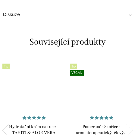
Diskuze
Související produkty
Tip
Tip
VEGAN
Hydratační krém na ruce –
Pomeranč - Skořice -
TAHITI & ALOE VERA
aromaterapeutický tělový a