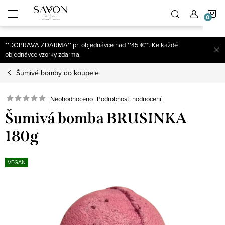
;
N
Přejít
na
obsah
K
**DOPRAVA ZDARMA** při objednávce nad **45 €**. Ke každé
objednávce vzorky zdarma.
Šumivé bomby do koupele
Neohodnoceno
Podrobnosti hodnocení
Šumivá bomba BRUSINKA
180g
VEGAN