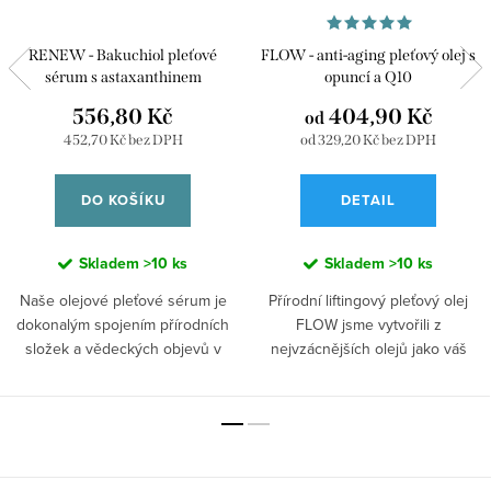
RENEW - Bakuchiol pleťové
FLOW - anti-aging pleťový olej s
sérum s astaxanthinem
opuncí a Q10
556,80 Kč
404,90 Kč
od
452,70 Kč bez DPH
od 329,20 Kč bez DPH
DO KOŠÍKU
DETAIL
Skladem
>10 ks
Skladem
>10 ks
Naše olejové pleťové sérum je
Přírodní liftingový pleťový olej
dokonalým spojením přírodních
FLOW jsme vytvořili z
složek a vědeckých objevů v
nejvzácnějších olejů jako váš
oblasti krásy. Jeho jedinečná
osobní rituál krásy. Ranní a
formulace obsahuje bakuchiol,
večerní péče o pleť je pro ženu
astaxanthin, opuncii, goji olej a
vzácným momentem, který patří
fytobiotika z jablka a arganu,
jen jí. Žena, která si je vědoma
které pleti poskytují maximální
své vlastní hodnoty, ví, že péče o