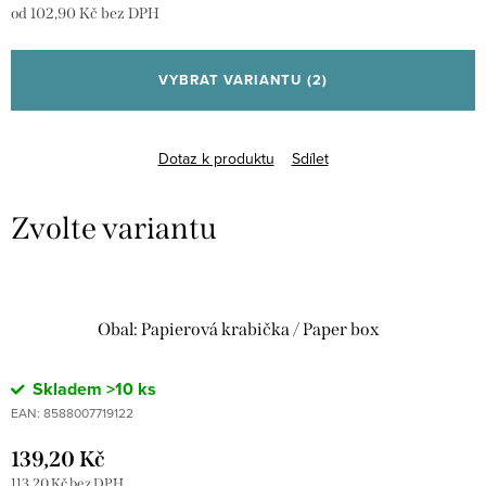
od
102,90 Kč
bez DPH
Měrná
cena:
VYBRAT VARIANTU
(2)
Dotaz k produktu
Sdílet
Obal: Papierová krabička / Paper box
Skladem
>10 ks
EAN:
8588007719122
139,20 Kč
113,20 Kč bez DPH