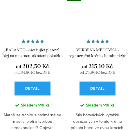
BALANCE – ošetřující pleťový
VERBENA MEDOVKA -
olej na mastnou, aknózní pokožku
regenerační krém s bambuckým
máslem
202,50 Kč
215,10 Kč
od
od
od 164,60 Kč bez DPH
od 174,90 Kč bez DPH
DETAIL
DETAIL
Skladem
>10 ks
Skladem
>10 ks
Marně se trápíte s nadměrně se
Síla botanických výtažků
mastící pletí a tvorbou
obsažených v tomto krému
nedokonalostí? Objevte
působí hned ve dvou krocích.