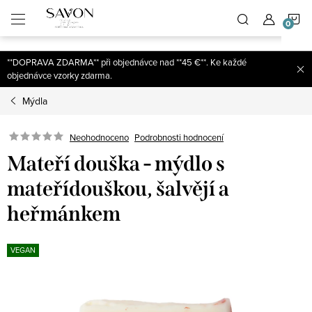
;
N
Přejít
na
obsah
K
**DOPRAVA ZDARMA** při objednávce nad **45 €**. Ke každé
objednávce vzorky zdarma.
Mýdla
Neohodnoceno
Podrobnosti hodnocení
Mateří douška - mýdlo s
mateřídouškou, šalvějí a
heřmánkem
VEGAN