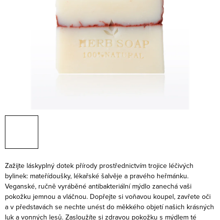
Zažijte láskyplný dotek přírody prostřednictvím trojice léčivých
bylinek: mateřídoušky, lékařské šalvěje a pravého heřmánku.
Veganské, ručně vyráběné antibakteriální mýdlo zanechá vaši
pokožku jemnou a vláčnou. Dopřejte si voňavou koupel, zavřete oči
a v představách se nechte unést do měkkého objetí našich krásných
luk a vonných lesů. Zasloužíte si zdravou pokožku s mýdlem té