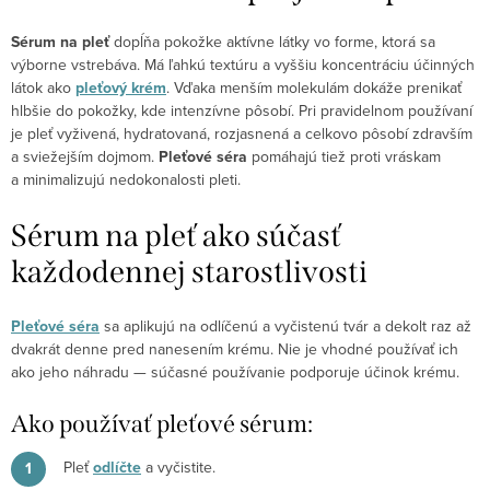
Sérum na pleť
dopĺňa pokožke aktívne látky vo forme, ktorá sa
výborne vstrebáva. Má ľahkú textúru a vyššiu koncentráciu účinných
látok ako
pleťový krém
. Vďaka menším molekulám dokáže prenikať
hlbšie do pokožky, kde intenzívne pôsobí. Pri pravidelnom používaní
je pleť vyživená, hydratovaná, rozjasnená a celkovo pôsobí zdravším
a sviežejším dojmom.
Pleťové séra
pomáhajú tiež proti vráskam
a minimalizujú nedokonalosti pleti.
Sérum na pleť ako súčasť
každodennej starostlivosti
Pleťové séra
sa aplikujú na odlíčenú a vyčistenú tvár a dekolt raz až
dvakrát denne pred nanesením krému. Nie je vhodné používať ich
ako jeho náhradu — súčasné používanie podporuje účinok krému.
Ako používať pleťové sérum:
Pleť
odlíčte
a vyčistite.