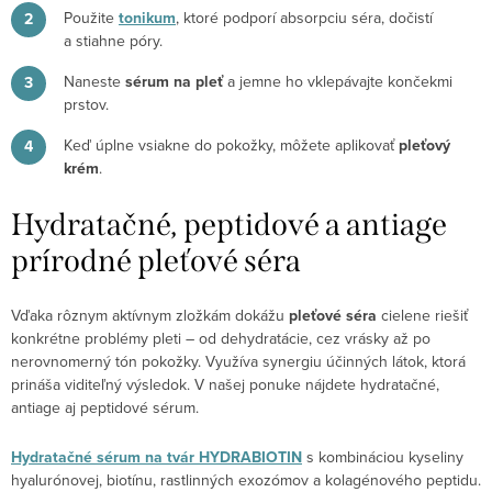
Použite
tonikum
, ktoré podporí absorpciu séra, dočistí
a stiahne póry.
Naneste
sérum na pleť
a jemne ho vklepávajte končekmi
prstov.
Keď úplne vsiakne do pokožky, môžete aplikovať
pleťový
krém
.
Hydratačné, peptidové a antiage
prírodné pleťové séra
Vďaka rôznym aktívnym zložkám dokážu
pleťové séra
cielene riešiť
konkrétne problémy pleti – od dehydratácie, cez vrásky až po
nerovnomerný tón pokožky. Využíva synergiu účinných látok, ktorá
prináša viditeľný výsledok. V našej ponuke nájdete hydratačné,
antiage aj peptidové sérum.
Hydratačné sérum na tvár HYDRABIOTIN
s kombináciou kyseliny
hyalurónovej, biotínu, rastlinných exozómov a kolagénového peptidu.